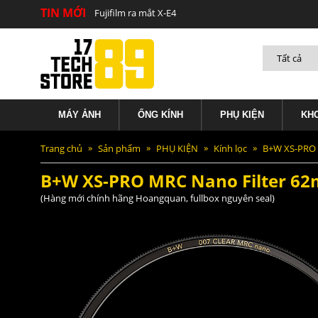
TIN MỚI
Fujifilm ra mắt X-E4
B+W XS-PRO MRC Nano Filter 62mm
MÁY ẢNH
ỐNG KÍNH
PHỤ KIỆN
KH
Trang chủ
Sản phẩm
PHỤ KIỆN
Kính lọc
B+W XS-PRO 
B+W XS-PRO MRC Nano Filter 6
(Hàng mới chính hãng Hoangquan, fullbox nguyên seal)