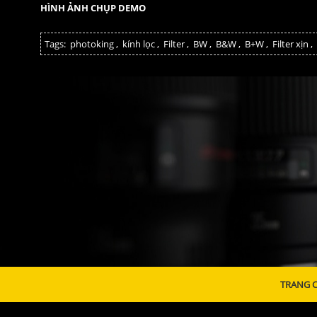
HÌNH ẢNH CHỤP DEMO
Tags:
photoking
,
kính lọc
,
Filter
,
BW
,
B&W
,
B+W
,
Filter xịn
,
TRANG 