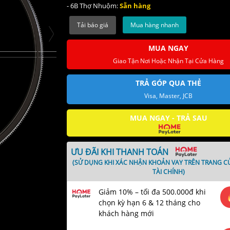
- 6B Thợ Nhuộm:
Sẵn hàng
Mua hàng nhanh
MUA NGAY
Giao Tận Nơi Hoặc Nhận Tại Cửa Hàng
TRẢ GÓP QUA THẺ
Visa, Master, JCB
MUA NGAY - TRẢ SAU
ƯU ĐÃI KHI THANH TOÁN
(SỬ DỤNG KHI XÁC NHẬN KHOẢN VAY TRÊN TRANG C
TÀI CHÍNH)
Giảm 10% – tối đa 500.000đ khi
chọn kỳ hạn 6 & 12 tháng cho
khách hàng mới