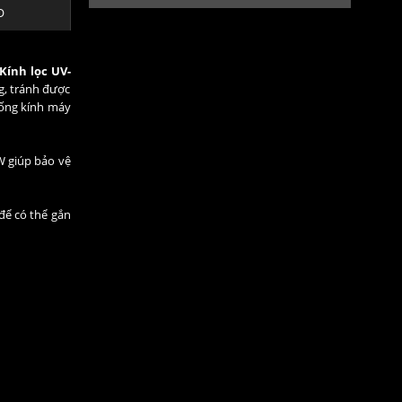
O
Kính lọc UV-
g, tránh được
 ống kính máy
+W giúp bảo vệ
để có thể gắn