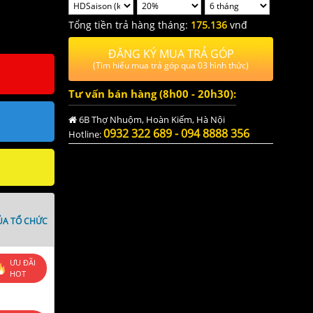
Tổng tiền trả hàng tháng:
175.136
vnđ
ĐĂNG KÝ MUA TRẢ GÓP
(Tìm hiểu mua trả góp qua 03 hình thức)
Tư vấn bán hàng (8h00 - 20h30):
6B Thợ Nhuộm, Hoàn Kiếm, Hà Nội
0932 322 689 - 094 8888 356
Hotline:
ỦA TỔ CHỨC
ƯU ĐÃI
HOT