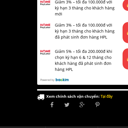
Giảm 3% – tối đa 100.000đ với
kỳ hạn 3 tháng cho khách hàng
mới
Giảm 3% – tối đa 100.000đ với
kỳ hạn 3 tháng cho khách hàng
đã phát sinh đơn hàng HPL
Giảm 5% – tối đa 200.000đ khi
chọn kỳ hạn 6 & 12 tháng cho
khách hàng đã phát sinh đơn
hàng HPL
Powered by
Xem chính sách vận chuyển:
Tại đây