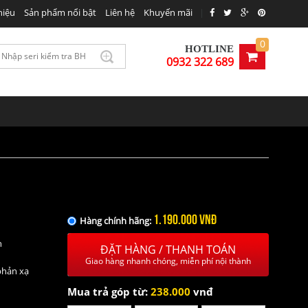
hiệu
Sản phẩm nổi bật
Liên hệ
Khuyến mãi
|
00VNĐ
MUA NGAY
0
HOTLINE
0932 322 689
1.190.000 VNĐ
Hàng chính hãng:
h
ĐẶT HÀNG / THANH TOÁN
Giao hàng nhanh chóng, miễn phí nội thành
phản xạ
Mua trả góp từ:
238.000
vnđ