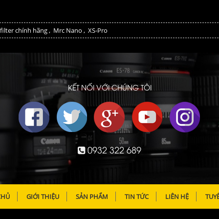
filter chính hãng
,
Mrc Nano
,
XS-Pro
KẾT NỐI VỚI CHÚNG TÔI
0932 322 689
CHỦ
GIỚI THIỆU
SẢN PHẨM
TIN TỨC
LIÊN HỆ
TUY