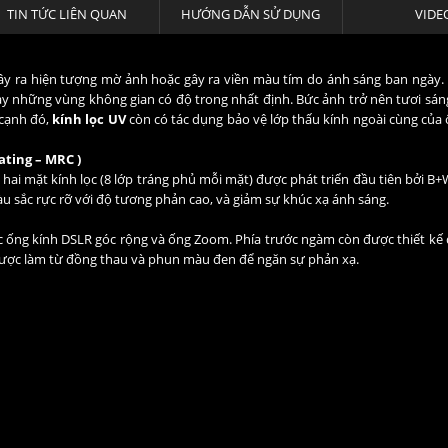
TIN TỨC LIÊN QUAN
HƯỚNG DẪN SỬ DỤNG
VIDE
i gây ra hiện tượng mờ ảnh hoặc gây ra viền màu tím do ánh sáng ban ngày.
ay những vùng không gian có độ trong nhất định. Bức ảnh trở nên tươi sán
 cạnh đó,
kính lọc UV
còn có tác dụng bảo vệ lớp thấu kính ngoài cùng của
oating – MRC )
 hai mặt kính lọc (8 lớp tráng phủ mỗi mặt) được phát triển đầu tiên bởi B
u sắc rực rỡ với độ tương phản cao, và giảm sự khúc xạ ánh sáng.
ác ống kính DSLR góc rộng và ống Zoom. Phía trước ngàm còn được thiết kế 
được làm từ đồng thau và phun màu đen để ngăn sự phản xạ.