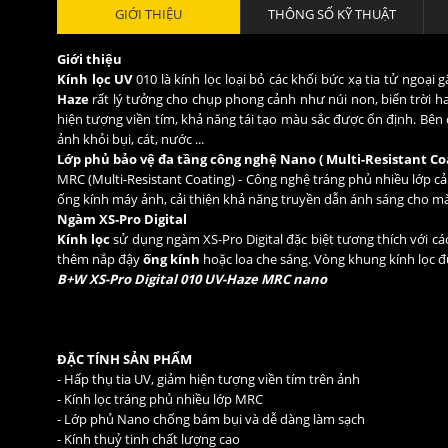
GIỚI THIỆU
THÔNG SỐ KỸ THUẬT
Giới thiệu
Kính lọc UV
010 là kính lọc loại bỏ các khối bức xạ tia tử ngoạ
Haze
rất lý tưởng cho chụp phong cảnh như núi non, biển trời h
hiện tượng viền tím, khả năng tái tạo màu sắc được ổn định. Bên
ảnh khỏi bụi, cát, nước ...
Lớp phủ bảo vệ đa tầng công nghệ Nano ( Multi-Resistant C
MRC (Multi-Resistant Coating) - Công nghệ tráng phủ nhiều lớp cả
ống kính máy ảnh, cải thiện khả năng truyền dẫn ánh sáng cho mà
Ngàm XS-Pro Digital
Kính lọc
sử dụng ngàm XS-Pro Digital đặc biệt tương thích với c
thêm nắp đậy
ống kính
hoặc loa che sáng. Vòng khung kính lọc 
B+W XS-Pro Digital 010 UV-Haze MRC nano
ĐẶC TÍNH SẢN PHẨM
- Hấp thụ tia UV, giảm hiện tượng viền tím trên ảnh
- Kính lọc tráng phủ nhiều lớp MRC
- Lớp phủ Nano chống bám bụi và dễ dàng làm sạch
- Kính thuỷ tinh chất lượng cao