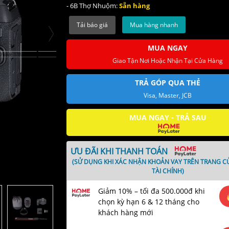
Wi-Fi and Bluetooth Connectivity
- 6B Thợ Nhuộm:
Sẵn hàng
Mua hàng nhanh
MUA NGAY
Giao Tận Nơi Hoặc Nhận Tại Cửa Hàng
TRẢ GÓP QUA THẺ
Visa, Master, JCB
MUA NGAY - TRẢ SAU
ƯU ĐÃI KHI THANH TOÁN
(SỬ DỤNG KHI XÁC NHẬN KHOẢN VAY TRÊN TRANG C
TÀI CHÍNH)
Giảm 10% – tối đa 500.000đ khi
chọn kỳ hạn 6 & 12 tháng cho
khách hàng mới