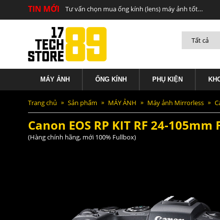
TIN MỚI
Canon EOS RP KIT RF 24-105mm F/4L
Tư vấn chọn mua ống kính (lens) máy ảnh tốt nhất để quay phim
MÁY ẢNH
ỐNG KÍNH
PHỤ KIỆN
KH
Trang chủ
Sản phẩm
MÁY ẢNH
Máy ảnh Mirrorless
C
Canon EOS RP KIT RF 24-105mm F
(Hàng chính hãng, mới 100% Fullbox)