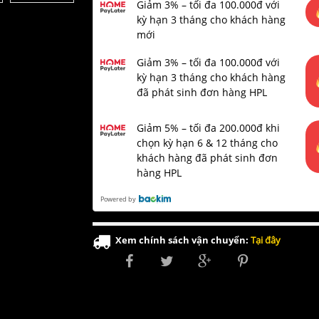
Giảm 3% – tối đa 100.000đ với
kỳ hạn 3 tháng cho khách hàng
mới
Giảm 3% – tối đa 100.000đ với
kỳ hạn 3 tháng cho khách hàng
đã phát sinh đơn hàng HPL
Giảm 5% – tối đa 200.000đ khi
chọn kỳ hạn 6 & 12 tháng cho
khách hàng đã phát sinh đơn
hàng HPL
Powered by
Xem chính sách vận chuyển:
Tại đây