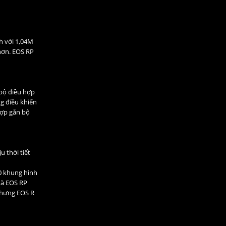
h với 1,04M
hơn. EOS RP
 bộ điều hợp
g điều khiển
hợp gắn bộ
 thời tiết
30 khung hình
 mà EOS RP
nhưng EOS R