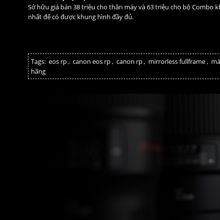
Sở hữu giá bán 38 triệu cho thân máy và 63 triệu cho bộ Combo k
nhất để có được khung hình đầy đủ.
Tags:
eos rp
,
canon eos rp
,
canon rp
,
mirrorless fullframe
,
má
hãng