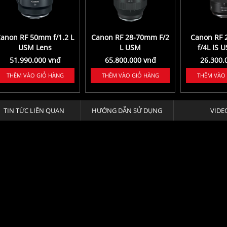
anon RF 50mm f/1.2 L
Canon RF 28-70mm F/2
Canon RF
USM Lens
L USM
f/4L IS 
51.990.000 vnđ
65.800.000 vnđ
26.300.
THÊM VÀO GIỎ HÀNG
THÊM VÀO GIỎ HÀNG
THÊM VÀO
TIN TỨC LIÊN QUAN
HƯỚNG DẪN SỬ DỤNG
VIDE