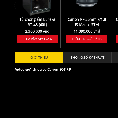
Tủ chống ẩm Eureka
Canon RF 35mm F/1.8
C
RT-48 (40L)
IS Macro STM
2.300.000 vnđ
11.390.000 vnđ
THÊM VÀO GIỎ HÀNG
THÊM VÀO GIỎ HÀNG
GIỚI THIỆU
THÔNG SỐ KỸ THUẬT
Video giới thiệu về Canon EOS RP