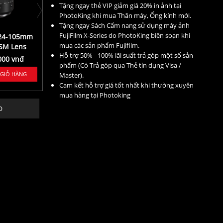
Tặng ngay thẻ VIP giảm giá 20% in ảnh tại
PhotoKing khi mua Thân máy, Ống kính mới.
Tặng ngay Sách Cẩm nang sử dụng máy ảnh
FujiFilm X-Series do PhotoKing biên soạn khi
 24-105mm
mua các sản phẩm Fujifilm.
USM Lens
Hỗ trợ 50% - 100% lãi suất trả góp một số sản
000 vnđ
phẩm (Có Trả góp qua Thẻ tín dụng Visa /
 GIỎ HÀNG
Master).
Cam kết hỗ trợ giá tốt nhất khi thường xuyên
mua hàng tại Photoking
O