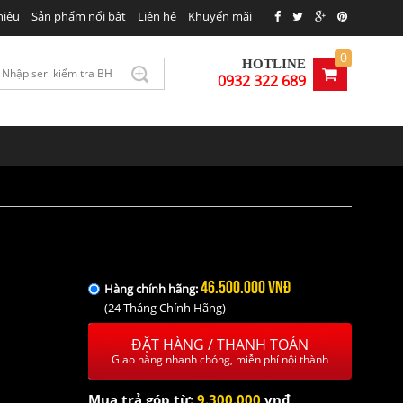
hiệu
Sản phẩm nổi bật
Liên hệ
Khuyến mãi
|
00VNĐ
MUA NGAY
0
HOTLINE
0932 322 689
46.500.000 VNĐ
Hàng chính hãng:
(24 Tháng Chính Hãng)
ĐẶT HÀNG / THANH TOÁN
Giao hàng nhanh chóng, miễn phí nội thành
Mua trả góp từ:
9.300.000
vnđ