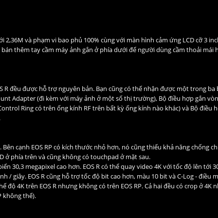
 tới 2,36M và phạm vi bao phủ 100% cùng với màn hình cảm ứng LCD cỡ 3 inc
g bán thêm tay cầm máy ảnh gắn ở phía dưới để người dùng cầm thoải mái 
EOS R đều được hỗ trợ nguyên bản. Bạn cũng có thể nhận được một trong ba
nt Adapter (đi kèm với máy ảnh ở một số thị trường), Bộ điều hợp gắn vòn
ntrol Ring có trên ống kính RF trên bất kỳ ống kính nào khác) và Bộ điều 
.
. Bên cạnh EOS RP có kích thước nhỏ hơn, nó cũng thiếu khả năng chống chịu
 ở phía trên và cũng không có touchpad ở mặt sau.
biến 30,3 megapixel cao hơn.
EOS R
có thể quay video 4K với tốc độ lên tới 
ình / giây. EOS R cũng hỗ trợ tốc độ bit cao hơn, màu 10 bit và C-Log - điều
hế độ 4K trên EOS R nhưng không có trên EOS RP. Cả hai đều có crop ở 4K 
P không thể).