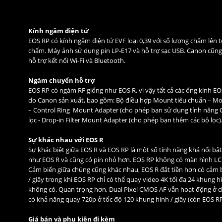
Kính ngắm điện tử
EOS RP có kính ngắm điện tử EVF loại 0,39 với số lượng chấm lên
chấm. Máy ảnh sử dụng pin LP-E17 và hỗ trợ sạc USB. Canon cũn
hỗ trợ kết nối Wi-Fi và Bluetooth.
Ngàm chuyển hỗ trợ
EOS RP có ngàm RF giống như EOS R, vì vậy tất cả các ống kính 
do Canon sản xuất, bao gồm: Bộ điều hợp Mount tiêu chuẩn – Mou
– Control Ring Mount Adapter (cho phép bạn sử dụng tính năng Co
lọc - Drop-in Filter Mount Adapter (cho phép bạn thêm các bộ lọc)
Sự khác nhau với EOS R
Sự khác biệt giữa
EOS R
và EOS RP là một số tính năng khá nổi bật
như EOS R và cũng có pin nhỏ hơn. EOS RP không có màn hình LCD
Cảm biến giữa chúng cũng khác nhau, EOS R đắt tiền hơn có cảm 
/ giây trong khi EOS RP chỉ có thể quay video 4K tối đa 24 khung h
không có. Quan trọng hơn, Dual Pixel CMOS AF vẫn hoạt động ở c
có khả năng quay 720p ở tốc độ 120 khung hình / giây (còn EOS R
Giá bán và phụ kiện đi kèm