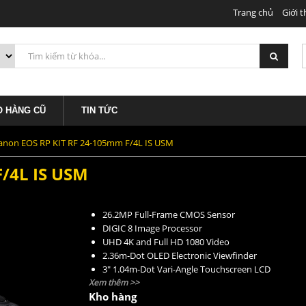
Trang chủ
Giới t
46.500.0
 IS USM
O HÀNG CŨ
TIN TỨC
anon EOS RP KIT RF 24-105mm F/4L IS USM
/4L IS USM
26.2MP Full-Frame CMOS Sensor
DIGIC 8 Image Processor
UHD 4K and Full HD 1080 Video
2.36m-Dot OLED Electronic Viewfinder
3" 1.04m-Dot Vari-Angle Touchscreen LCD
Xem thêm >>
Dual Pixel CMOS AF, 4779 AF Points
Kho hàng
ISO 100-40000, Up to 5 fps Shooting