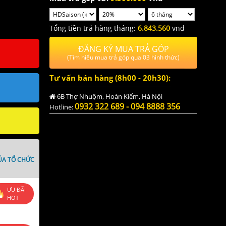
Tổng tiền trả hàng tháng:
6.843.560
vnđ
ĐĂNG KÝ MUA TRẢ GÓP
(Tìm hiểu mua trả góp qua 03 hình thức)
Tư vấn bán hàng (8h00 - 20h30):
6B Thợ Nhuộm, Hoàn Kiếm, Hà Nội
0932 322 689 - 094 8888 356
Hotline:
ỦA TỔ CHỨC
ƯU ĐÃI
HOT