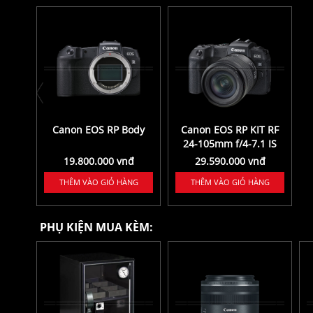
Canon EOS RP Body
Canon EOS RP KIT RF
24-105mm f/4-7.1 IS
STM
19.800.000 vnđ
29.590.000 vnđ
THÊM VÀO GIỎ HÀNG
THÊM VÀO GIỎ HÀNG
PHỤ KIỆN MUA KÈM: