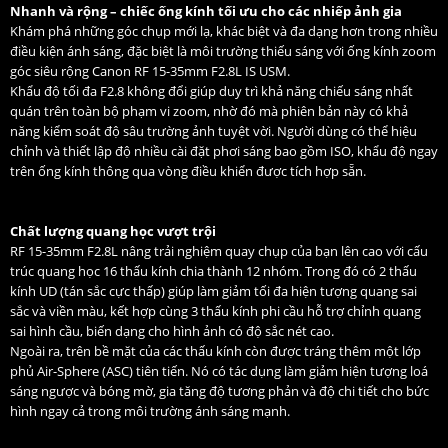
Nhanh và rộng – chiếc ống kính tối ưu cho các nhiếp ảnh gia
Khám phá những góc chụp mới lạ, khác biệt và đa dạng hơn trong nhiều
điều kiện ánh sáng, đặc biệt là môi trường thiếu sáng với ống kính zoom
góc siêu rộng Canon RF 15-35mm F2.8L IS USM.
Khẩu độ tối đa F2.8 không đổi giúp duy trì khả năng chiếu sáng nhất
quán trên toàn bộ phạm vi zoom, nhờ đó mà phiên bản này có khả
năng kiểm soát độ sâu trường ảnh tuyệt vời. Người dùng có thể hiệu
chỉnh và thiết lập độ nhiều cài đặt phơi sáng bao gồm ISO, khẩu độ ngay
trên ống kính thông qua vòng điều khiển được tích hợp sẵn.
Chất lượng quang học vượt trội
RF 15-35mm F2.8L nâng trải nghiệm quay chụp của bạn lên cao với cấu
trúc quang học 16 thấu kính chia thành 12 nhóm. Trong đó có 2 thấu
kính UD (tán sắc cực thấp) giúp làm giảm tối đa hiện tượng quang sai
sắc và viền màu, kết hợp cùng 3 thấu kính phi cầu hỗ trợ chỉnh quang
sai hình cầu, biến dạng cho hình ảnh có độ sắc nét cao.
Ngoài ra, trên bề mặt của các thấu kính còn được tráng thêm một lớp
phủ Air-Sphere (ASC) tiên tiến. Nó có tác dụng làm giảm hiện tượng loá
sáng ngược và bóng mờ, gia tăng độ tương phản và độ chi tiết cho bức
hình ngay cả trong môi trường ánh sáng mạnh.