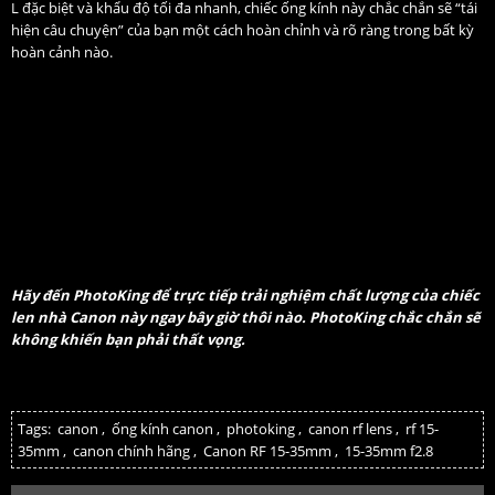
L đặc biệt và khẩu độ tối đa nhanh, chiếc ống kính này chắc chắn sẽ “tái
hiện câu chuyện” của bạn một cách hoàn chỉnh và rõ ràng trong bất kỳ
hoàn cảnh nào.
Hãy đến PhotoKing để trực tiếp trải nghiệm chất lượng của chiếc
len nhà Canon này ngay bây giờ thôi nào. PhotoKing chắc chắn sẽ
không khiến bạn phải thất vọng.
Tags:
canon
,
ống kính canon
,
photoking
,
canon rf lens
,
rf 15-
35mm
,
canon chính hãng
,
Canon RF 15-35mm
,
15-35mm f2.8