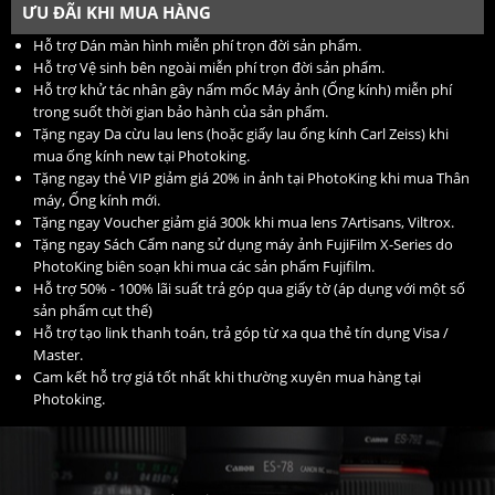
ƯU ĐÃI KHI MUA HÀNG
Hỗ trợ Dán màn hình miễn phí trọn đời sản phẩm.
Hỗ trợ Vệ sinh bên ngoài miễn phí trọn đời sản phẩm.
Hỗ trợ khử tác nhân gây nấm mốc Máy ảnh (Ống kính) miễn phí
trong suốt thời gian bảo hành của sản phẩm.
Tặng ngay Da cừu lau lens (hoặc giấy lau ống kính Carl Zeiss) khi
mua ống kính new tại Photoking.
Tặng ngay thẻ VIP giảm giá 20% in ảnh tại PhotoKing khi mua Thân
máy, Ống kính mới.
Tặng ngay Voucher giảm giá 300k khi mua lens 7Artisans, Viltrox.
Tặng ngay Sách Cẩm nang sử dụng máy ảnh FujiFilm X-Series do
PhotoKing biên soạn khi mua các sản phẩm Fujifilm.
Hỗ trợ 50% - 100% lãi suất trả góp qua giấy tờ (áp dụng với một số
sản phẩm cụt thể)
Hỗ trợ tạo link thanh toán, trả góp từ xa qua thẻ tín dụng Visa /
Master.
Cam kết hỗ trợ giá tốt nhất khi thường xuyên mua hàng tại
Photoking.