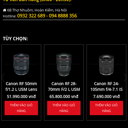
6B Thợ Nhuộm, Hoàn Kiếm, Hà Nội
0932 322 689 - 094 8888 356
Hotline:
TÙY CHỌN:
Canon RF 50mm
Canon RF 28-
Canon RF 24-
f/1.2 L USM Lens
70mm F/2 L USM
105mm f/4-7.1 IS
STM Lens
51.990.000 vnđ
65.800.000 vnđ
7.690.000 vnđ
THÊM VÀO GIỎ
THÊM VÀO GIỎ
THÊM VÀO GIỎ
HÀNG
HÀNG
HÀNG