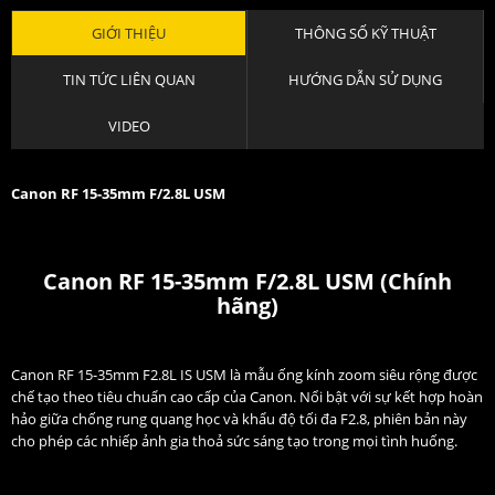
GIỚI THIỆU
THÔNG SỐ KỸ THUẬT
TIN TỨC LIÊN QUAN
HƯỚNG DẪN SỬ DỤNG
VIDEO
Canon RF 15-35mm F/2.8L USM
Canon RF 15-35mm F/2.8L USM (Chính
hãng)
Canon RF 15-35mm F2.8L IS USM là mẫu ống kính zoom siêu rộng được
chế tạo theo tiêu chuẩn cao cấp của Canon. Nổi bật với sự kết hợp hoàn
hảo giữa chống rung quang học và khẩu độ tối đa F2.8, phiên bản này
cho phép các nhiếp ảnh gia thoả sức sáng tạo trong mọi tình huống.