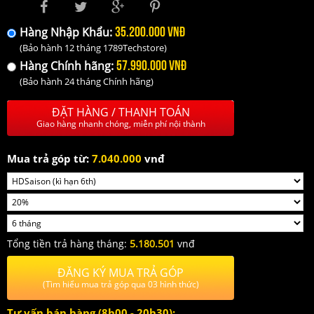
35.200.000 VNĐ
Hàng Nhập Khẩu:
(Bảo hành 12 tháng 1789Techstore)
57.990.000 VNĐ
Hàng Chính hãng:
(Bảo hành 24 tháng Chính hãng)
ĐẶT HÀNG / THANH TOÁN
Giao hàng nhanh chóng, miễn phí nội thành
Mua trả góp từ:
7.040.000
vnđ
Tổng tiền trả hàng tháng:
5.180.501
vnđ
ĐĂNG KÝ MUA TRẢ GÓP
(Tìm hiểu mua trả góp qua 03 hình thức)
Tư vấn bán hàng (8h00 - 20h30):