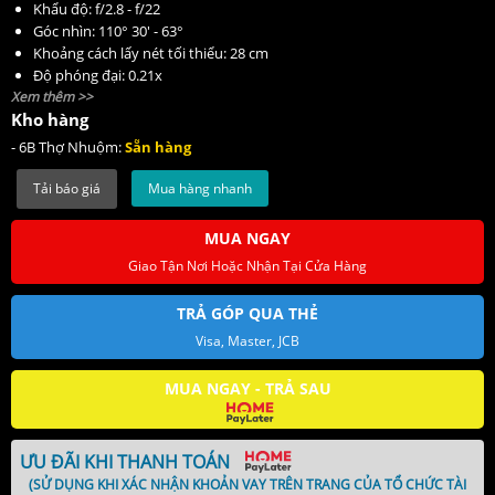
Khẩu độ: f/2.8 - f/22
Góc nhìn: 110° 30' - 63°
Khoảng cách lấy nét tối thiểu: 28 cm
Độ phóng đại: 0.21x
Xem thêm >>
Gồm 16 thấu kính trong 12 nhóm
Kho hàng
Số lá khẩu: 9 lá
Đường kính filter: 82 mm
- 6B Thợ Nhuộm:
Sẵn hàng
Trọng lượng: 840 g
Kích thước(ø x L): 88.5 x 126.8 mm
Mua hàng nhanh
MUA NGAY
Giao Tận Nơi Hoặc Nhận Tại Cửa Hàng
TRẢ GÓP QUA THẺ
Visa, Master, JCB
MUA NGAY - TRẢ SAU
ƯU ĐÃI KHI THANH TOÁN
(SỬ DỤNG KHI XÁC NHẬN KHOẢN VAY TRÊN TRANG CỦA TỔ CHỨC TÀI