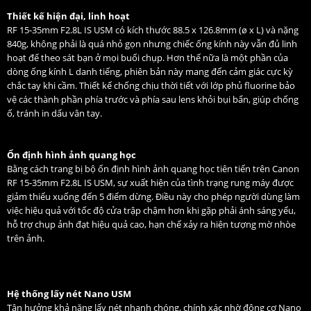
Thiết kế hiện đại, linh hoạt
RF 15-35mm F2.8L IS USM có kích thước 88.5 x 126.8mm (ø x L) và nặng
840g, không phải là quá nhỏ gọn nhưng chiếc ống kính này vẫn đủ linh
hoạt để theo sát bạn ở mọi buổi chụp. Hơn thế nữa là một phần của
dòng ống kính L danh tiếng, phiên bản này mang đến cảm giác cực kỳ
chắc tay khi cầm. Thiết kế chống chịu thời tiết với lớp phủ fluorine bảo
vệ các thành phần phía trước và phía sau lens khỏi bụi bẩn, giúp chống
ố, tránh in dấu vân tay.
Ổn định hình ảnh quang học
Bằng cách trang bị bộ ổn định hình ảnh quang học tiên tiến trên Canon
RF 15-35mm F2.8L IS USM, sự xuất hiện của tình trạng rung máy được
giảm thiểu xuống đến 5 điểm dừng. Điều này cho phép người dùng làm
việc hiệu quả với tốc độ cửa trập chậm hơn khi gặp phải ánh sáng yếu,
hỗ trợ chụp ảnh đạt hiệu quả cao, hạn chế xảy ra hiện tượng mờ nhòe
trên ảnh.
Hệ thống lấy nét Nano USM
Tận hưởng khả năng lấy nét nhanh chóng, chính xác nhờ động cơ Nano