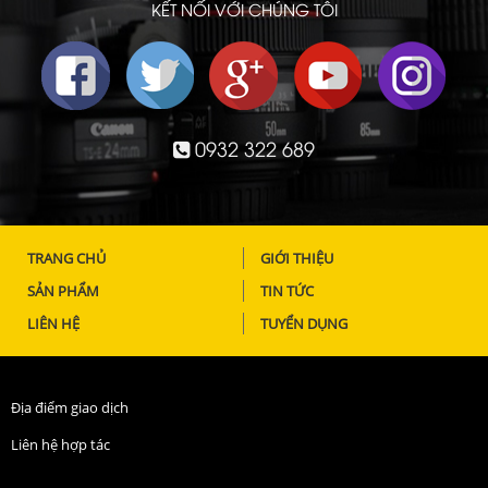
KẾT NỐI VỚI CHÚNG TÔI
0932 322 689
TRANG CHỦ
GIỚI THIỆU
SẢN PHẨM
TIN TỨC
LIÊN HỆ
TUYỂN DỤNG
Địa điểm giao dịch
Liên hệ hợp tác