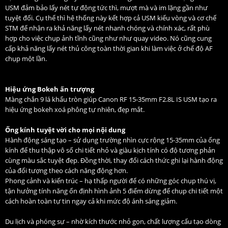
USM đảm bảo lấy nét tự động tức thì, mượt mà và im lặng gần như
tuyệt đối. Cụ thể thì hệ thống này kết hợp cả USM kiểu vòng và cơ chế
STM để nhận ra khả năng lấy nét nhanh chóng và chính xác, rất phù
hợp cho việc chụp ảnh tĩnh cũng như như quay video. Nó cũng cung
cấp khả năng lấy nét thủ công toàn thời gian khi làm việc ở chế độ AF
chụp một lần.
Hiệu ứng Bokeh ấn trượng
Màng chắn 9 lá khẩu tròn giúp Canon RF 15-35mm F2.8L IS USM tạo ra
hiệu ứng bokeh xoá phông tự nhiên, đẹp mắt.
Ống kính tuyệt vời cho mọi nội dung
Hành động sáng tạo – sử dụng trường nhìn cực rộng 15-35mm của ống
kính để thu thập vô số chi tiết nhỏ và giàu kịch tính có độ tương phản
cùng màu sắc tuyệt đẹp. Đồng thời, thay đổi cách thức ghi lại hành động
của đối tượng theo cách năng động hơn.
Phong cảnh và kiến trúc – hạ thấp người để có những góc chụp thú vị,
tận hưởng tính năng ổn định hình ảnh 5 điểm dừng để chụp chi tiết một
cách hoàn toàn tự tin ngay cả khi mức độ ánh sáng giảm.
Du lịch và phóng sự – nhờ kích thước nhỏ gọn, chất lượng cấu tạo dòng