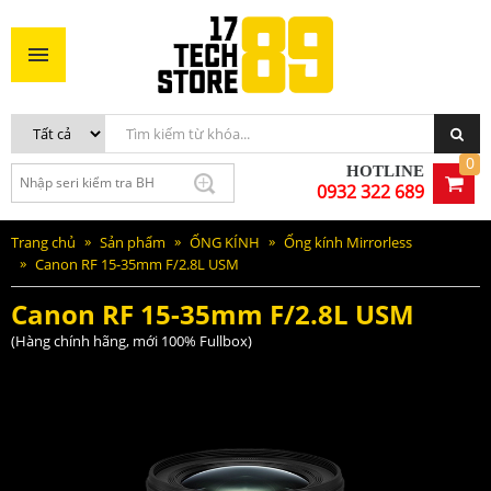
Canon RF 15-35mm F/2.8L USM
35.200.000VNĐ
MUA NGAY
0
HOTLINE
0932 322 689
Trang chủ
Sản phẩm
ỐNG KÍNH
Ống kính Mirrorless
Canon RF 15-35mm F/2.8L USM
Canon RF 15-35mm F/2.8L USM
(Hàng chính hãng, mới 100% Fullbox)