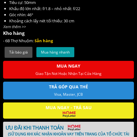
Tiêu cự: 50mm
Khẩu độ lớn nhất: f/1.8 – nhỏ nhất: f/22
Góc nhìn: 46°
Khoảng cách lấy nét tối thiểu: 30 cm
Xem thêm >>
Độ phóng đại: 0.25x
Kho hàng
Thiết kế quang học: 6 thấu kính trong 5 nhóm
Số lá khẩu: 7
- 6B Thợ Nhuộm:
Sẵn hàng
Trang bị động cơ lấy nét STM Stepping
Kích thước Filter: 43 mm (Front)
Mua hàng nhanh
Kích thước(ø x L): 69 x 40 mm
Trọng lượng: 160 g
MUA NGAY
Giao Tận Nơi Hoặc Nhận Tại Cửa Hàng
TRẢ GÓP QUA THẺ
Visa, Master, JCB
MUA NGAY - TRẢ SAU
ƯU ĐÃI KHI THANH TOÁN
(SỬ DỤNG KHI XÁC NHẬN KHOẢN VAY TRÊN TRANG CỦA TỔ CHỨC TÀI