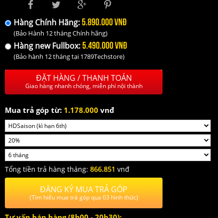
5.890.000 VNĐ
Hàng Chính Hãng:
(Bảo Hành 12 tháng Chính hãng)
5.490.000 VNĐ
Hàng new Fullbox:
(Bảo hành 12 tháng tại 1789Techstore)
ĐẶT HÀNG / THANH TOÁN
Giao hàng nhanh chóng, miễn phí nội thành
Mua trả góp từ:
1.178.000
vnđ
Tổng tiền trả hàng tháng:
866.851
vnđ
ĐĂNG KÝ MUA TRẢ GÓP
(Tìm hiểu mua trả góp qua 03 hình thức)
Tư vấn bán hàng (8h00 - 20h30):