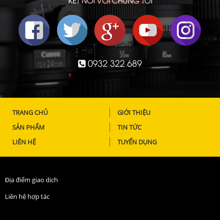
KẾT NỐI VỚI CHÚNG TÔI
0932 322 689
TRANG CHỦ
GIỚI THIỆU
SẢN PHẨM
TIN TỨC
LIÊN HỆ
TUYỂN DỤNG
Địa điểm giao dịch
Liên hệ hợp tác