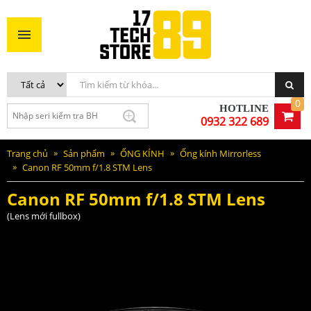
Canon RF 50mm f/1.8 STM Lens
5.890.000VNĐ
MUA NGAY
0
HOTLINE
0932 322 689
Trang chủ
Sản phẩm
ỐNG KÍNH
Ống kính Mirrorless
Canon RF 50mm f/1.8 STM Lens
Canon RF 50mm f/1.8 STM Lens
(Lens mới fullbox)