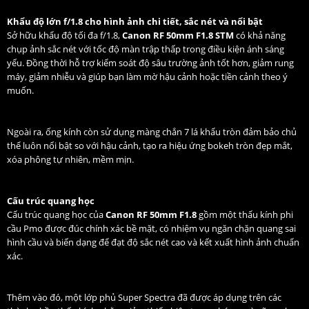
Khẩu độ lớn f/1.8 cho hình ảnh chi tiết, sắc nét và nổi bật
Sở hữu khẩu độ tối đa f/1.8,
Canon RF 50mm F1.8 STM
có khả năng
chụp ảnh sắc nét với tốc độ màn trập thấp trong điều kiện ánh sáng
yếu. Đồng thời hỗ trợ kiểm soát độ sâu trường ảnh tốt hơn, giảm rung
máy, giảm nhiễu và giúp bạn làm mờ hậu cảnh hoặc tiền cảnh theo ý
muốn.
Ngoài ra, ống kính còn sử dụng màng chắn 7 lá khẩu tròn đảm bảo chủ
thể luôn nổi bật so với hậu cảnh, tạo ra hiệu ứng bokeh tròn đẹp mắt,
xóa phông tự nhiên, mềm mịn.
Cấu trúc quang học
Cấu trúc quang học của
Canon RF 50mm F1.8
gồm một thấu kính phi
cầu Pmo được đúc chính xác bề mặt, có nhiệm vụ ngăn chặn quang sai
hình cầu và biến dạng để đạt độ sắc nét cao và kết xuất hình ảnh chuẩn
xác.
Thêm vào đó, một lớp phủ Super Spectra đã được áp dụng trên các