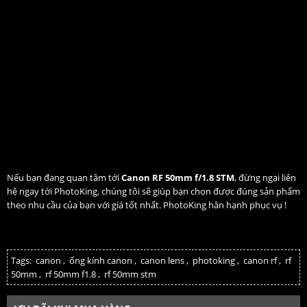
Nếu bạn đang quan tâm tới
Canon RF 50mm f/1.8 STM
, đừng ngại liên
hệ ngay tới PhotoKing, chúng tôi sẽ giúp bạn chọn được đúng sản phẩm
theo nhu cầu của bạn với giá tốt nhất. PhotoKing hân hạnh phục vụ !
Tags:
canon
,
ống kính canon
,
canon lens
,
photoking
,
canon rf
,
rf
50mm
,
rf 50mm f1.8
,
rf 50mm stm