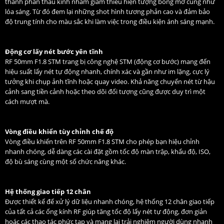
thành phần thấu kính nhằm giảm thiểu hiện tượng bóng mờ cũng như
lóa sáng. Từ đó đem lại những shot hình tương phản cao và đảm bảo
độ trung tính cho màu sắc khi làm việc trong điều kiện ánh sáng mạnh.
Động cơ lấy nét bước yên tĩnh
RF 50mm F1.8 STM trang bị công nghệ STM (động cơ bước) mang đến
hiệu suất lấy nét tự động nhanh, chính xác và gần như im lặng, cực lý
tưởng khi chụp ảnh tĩnh hoặc quay video. Khả năng chuyển nét từ hậu
cảnh sang tiền cảnh hoặc theo dõi đối tượng cũng được duy trì một
cách mượt mà.
Vòng điều khiển tùy chỉnh chế độ
Vòng điều khiển trên RF 50mm F1.8 STM cho phép bạn hiệu chỉnh
nhanh chóng, dễ dàng các cài đặt gồm tốc độ màn trập, khẩu độ, ISO,
độ bù sáng cùng một số chức năng khác.
Hệ thống giao tiếp 12 chân
Được thiết kế để xử lý dữ liệu nhanh chóng, hệ thống 12 chân giao tiếp
của tất cả các ống kính RF giúp tăng tốc độ lấy nét tự động, đơn giản
hoác các thao tác phức tạp và mang lại trải nghiệm người dùng nhanh