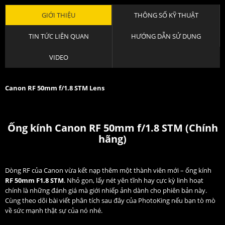
GIỚI THIỆU
THÔNG SỐ KỸ THUẬT
TIN TỨC LIÊN QUAN
HƯỚNG DẪN SỬ DỤNG
VIDEO
Canon RF 50mm f/1.8 STM Lens
Ống kính Canon RF 50mm f/1.8 STM (Chính
hãng)
Dòng RF của Canon vừa kết nạp thêm một thành viên mới – ống kính
RF 50mm F1.8 STM
. Nhỏ gọn, lấy nét yên tĩnh hay cực kỳ linh hoạt
chính là những đánh giá mà giới nhiếp ảnh dành cho phiên bản này.
Cùng theo dõi bài viết phân tích sau đây của PhotoKing nếu bạn tò mò
về sức mạnh thật sự của nó nhé.