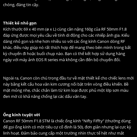
chóng, đáng tin cậy.
Thiết kế nhỏ gọn
Kích thước 69 x 40 mm (ø x L) cùng cân nặng 160g của RF 50mm F1.8
đáp ứng được mọi yêu cầu về tính di động cho các nhiếp ảnh gia. Kiểu
dáng nhỏ gọn và nhẹ hơn nhiều so với các ống kính Canon dòng RF
khác, điều này giúp nó rất thích hợp để mang theo bên mình trong bất
kỳ chuyến đi hoặc buổi chụp nào. Bạn có thể kết hợp sử dụng hàng
ngày với máy ảnh EOS R series mà không cần đến bộ chuyển đổi.
Ngoài ra, Canon còn chú trọng đầu tư về mặt thiết kế cho chiếc lens mới
này bằng kết cấu hoa văn kim cương nổi bật trên vòng điều khiển. Bề
mặt mỏng nhẹ, chắc chắn làm từ kim loại được phủ một lớp sơn màu
đen mờ có khả năng chống lại các dấu vân tay.
Ống kính tuyệt vời
Canon RF 50mm F1.8 STM
là chiếc ống kính “Nifty Fiffty” (thường dùng
để gọi ống kính có một tiêu cự cố định là 50), đơn giản nhưng lại cực kỳ
linh hoạt. Đảm bảo cung cấp một trường nhìn thực tế hệt như mắt