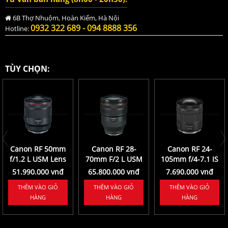
6B Thợ Nhuộm, Hoàn Kiếm, Hà Nội
0932 322 689 - 094 8888 356
Hotline:
TÙY CHỌN:
Canon RF 50mm
Canon RF 28-
Canon RF 24-
f/1.2 L USM Lens
70mm F/2 L USM
105mm f/4-7.1 IS
STM Lens
51.990.000 vnđ
65.800.000 vnđ
7.690.000 vnđ
THÊM VÀO GIỎ
THÊM VÀO GIỎ
THÊM VÀO GIỎ
HÀNG
HÀNG
HÀNG