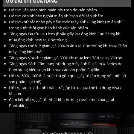
ƯU ĐÃI KHI MUA HÀNG
Hỗ trợ Dán màn hình miễn phí trọn đời sản phẩm.
Hỗ trợ Vệ sinh bên ngoài miễn phí trọn đời sản phẩm.
Hỗ trợ khử tác nhân gây nấm mốc Máy ảnh (Ống kính) miễn phí
trong suốt thời gian bảo hành của sản phẩm.
Tặng ngay Da cừu lau lens (hoặc giấy lau ống kính Carl Zeiss) khi
mua ống kính new tại Photoking.
Tặng ngay thẻ VIP giảm giá 20% in ảnh tại PhotoKing khi mua Thân
máy, Ống kính mới.
Tặng ngay Voucher giảm giá 300k khi mua lens 7Artisans, Viltrox.
Tặng ngay Sách Cẩm nang sử dụng máy ảnh FujiFilm X-Series do
PhotoKing biên soạn khi mua các sản phẩm Fujifilm.
Hỗ trợ 50% - 100% lãi suất trả góp qua giấy tờ (áp dụng với một số
sản phẩm cụt thể)
Hỗ trợ tạo link thanh toán, trả góp từ xa qua thẻ tín dụng Visa /
Master.
Cam kết hỗ trợ giá tốt nhất khi thường xuyên mua hàng tại
Photoking.