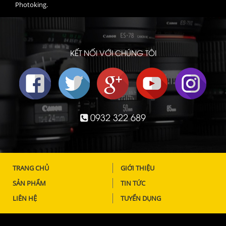
Photoking.
KẾT NỐI VỚI CHÚNG TÔI
0932 322 689
TRANG CHỦ
GIỚI THIỆU
SẢN PHẨM
TIN TỨC
LIÊN HỆ
TUYỂN DỤNG