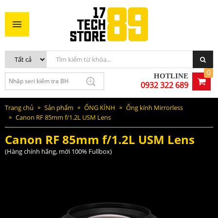
Canon RF 85mm f/1.2L USM Lens
51.300.000VNĐ
MUA NGAY
0
HOTLINE
0932 322 689
Trang chủ
Sản phẩm
ỐNG KÍNH
Ống kính Mirrorless
Canon RF 85mm f/1.2L USM Lens
Canon RF 85mm f/1.2L USM Lens
(Hàng chính hãng, mới 100% Fullbox)