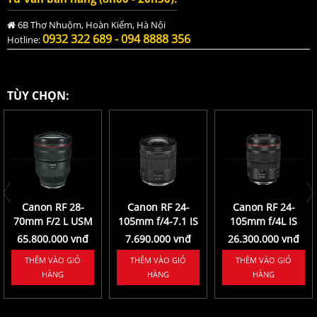
6B Thợ Nhuộm, Hoàn Kiếm, Hà Nội
0932 322 689 - 094 8888 356
Hotline:
TÙY CHỌN:
Canon RF 28-
Canon RF 24-
Canon RF 24-
70mm F/2 L USM
105mm f/4-7.1 IS
105mm f/4L IS
STM Lens
USM Lens
65.800.000 vnđ
7.690.000 vnđ
26.300.000 vnđ
THÊM VÀO GIỎ
THÊM VÀO GIỎ
THÊM VÀO GIỎ
HÀNG
HÀNG
HÀNG