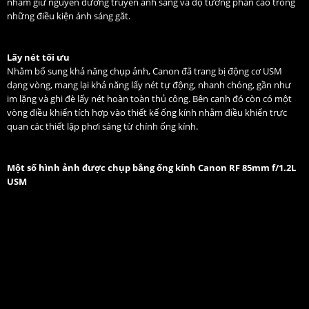
nhằm giữ nguyên đường truyền ánh sáng và độ tương phản cao trong
những điều kiện ánh sáng gắt.
Lấy nét tối ưu
Nhằm bổ sung khả năng chụp ảnh, Canon đã trang bị động cơ USM
dạng vòng, mang lại khả năng lấy nét tự động, nhanh chóng, gần như
im lặng và ghi đè lấy nét hoàn toàn thủ công. Bên cạnh đó còn có một
vòng điều khiển tích hợp vào thiết kế ống kính nhằm điều khiển trực
quan các thiết lập phơi sáng từ chính ống kính.
Một số hình ảnh được chụp bằng ống kính Canon RF 85mm f/1.2L
USM