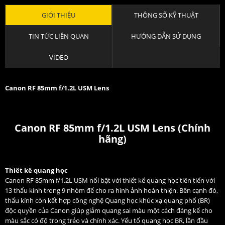
GIỚI THIỆU
THÔNG SỐ KỸ THUẬT
TIN TỨC LIÊN QUAN
HƯỚNG DẪN SỬ DỤNG
VIDEO
Canon RF 85mm f/1.2L USM Lens
Canon RF 85mm f/1.2L USM Lens (Chính
hãng)
Thiết kế quang học
Canon RF 85mm f/1.2L USM nổi bật với thiết kế quang học tiên tiến với
13 thấu kính trong 9 nhóm để cho ra hình ảnh hoàn thiện. Bên cạnh đó,
thấu kính còn kết hợp công nghệ Quang học khúc xạ quang phổ (BR)
độc quyền của Canon giúp giảm quang sai màu một cách đáng kể cho
màu sắc có độ trong trẻo và chính xác. Yếu tố quang học BR, lần đầu