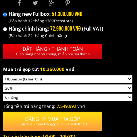
51.300.000 VNĐ
Hàng new Fullbox:
(Bảo hành 12 tháng 1789Techstore)
72.990.000 VNĐ
Hàng chính hãng:
(Full VAT)
(Bảo hành 24 tháng Chính hãng)
ĐẶT HÀNG / THANH TOÁN
Giao hàng nhanh chóng, miễn phí nội thành
Mua trả góp từ:
10.260.000
vnđ
Tổng tiền trả hàng tháng:
7.549.992
vnđ
ĐĂNG KÝ MUA TRẢ GÓP
(Tìm hiểu mua trả góp qua 03 hình thức)
Tư vấn bán hàng (8h00 - 20h30):