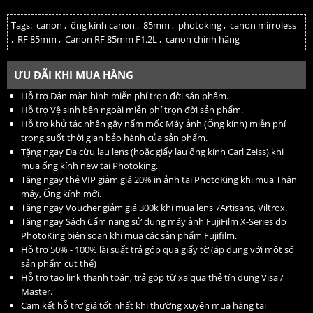
Tags:
canon
,
ống kính canon
,
85mm
,
photoking
,
canon mirroless
,
RF 85mm
,
Canon RF 85mm F1.2L
,
canon chính hãng
ƯU ĐÃI KHI MUA HÀNG
Hỗ trợ Dán màn hình miễn phí trọn đời sản phẩm.
Hỗ trợ Vệ sinh bên ngoài miễn phí trọn đời sản phẩm.
Hỗ trợ khử tác nhân gây nấm mốc Máy ảnh (Ống kính) miễn phí
trong suốt thời gian bảo hành của sản phẩm.
Tặng ngay Da cừu lau lens (hoặc giấy lau ống kính Carl Zeiss) khi
mua ống kính new tại Photoking.
Tặng ngay thẻ VIP giảm giá 20% in ảnh tại PhotoKing khi mua Thân
máy, Ống kính mới.
Tặng ngay Voucher giảm giá 300k khi mua lens 7Artisans, Viltrox.
Tặng ngay Sách Cẩm nang sử dụng máy ảnh FujiFilm X-Series do
PhotoKing biên soạn khi mua các sản phẩm Fujifilm.
Hỗ trợ 50% - 100% lãi suất trả góp qua giấy tờ (áp dụng với một số
sản phẩm cụt thể)
Hỗ trợ tạo link thanh toán, trả góp từ xa qua thẻ tín dụng Visa /
Master.
Cam kết hỗ trợ giá tốt nhất khi thường xuyên mua hàng tại