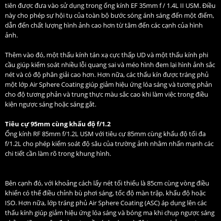
tiên được đưa vào sử dụng trong ống kính EF 35mm f / 1.4L II USM. Điều
này cho phép sự hội tụ của toàn bộ bước sóng ánh sáng đến một điểm,
dẫn đến chất lượng hình ảnh cao hơn từ tâm đến các cạnh của hình
ảnh.
Thêm vào đó, một thấu kính tán xạ cực thấp UD và một thấu kính phi
cầu giúp kiểm soát nhiều lỗi quang sai và méo hình đem lại hình ảnh sắc
nét và có độ phân giải cao hơn. Hơn nữa, các thấu kín được tráng phủ
một lớp Air Sphere Coating giúp giảm hiệu ứng lóa sáng và tương phản
cho độ tương phản và trung thực màu sắc cao khi làm việc trong điều
kiện ngược sáng hoặc sáng gắt.
Tiêu cự 95mm cùng khẩu độ f/1.2
Ống kính RF 85mm f/1.2L USM với tiêu cự 85mm cùng khẩu độ tối đa
f/1.2L cho phép kiểm soát độ sâu của trường ảnh nhằm nhấn mạnh các
chi tiết cần làm rõ trong khung hình.
Bên cạnh đó, với khoảng cách lấy nét tối thiểu là 85cm cùng vòng điều
khiển có thể điều chỉnh bù phơi sáng, tốc độ màn trập, khẩu độ hoặc
ISO. Hơn nữa, lớp tráng phủ Air Sphere Coating (ASC) áp dụng lên các
thấu kính giúp giảm hiệu ứng lóa sáng và bóng ma khi chụp ngược sáng