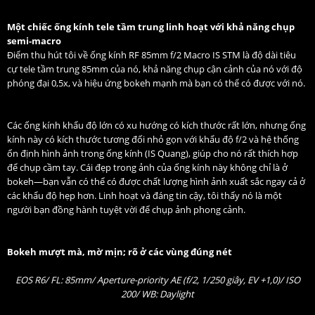
Một chiếc ống kính tele tầm trung linh hoạt với khả năng chụp
semi-macro
Điểm thu hút tôi về ống kính RF 85mm f/2 Macro IS STM là độ dài tiêu
cự tele tầm trung 85mm của nó, khả năng chụp cận cảnh của nó với độ
phóng đại 0,5x, và hiệu ứng bokeh mạnh mà bạn có thể có được với nó.
Các ống kính khẩu độ lớn có xu hướng có kích thước rất lớn, nhưng ống
kính này có kích thước tương đối nhỏ gọn với khẩu độ f/2 và hệ thống
ổn định hình ảnh trong ống kính (IS Quang), giúp cho nó rất thích hợp
để chụp cầm tay. Cái đẹp trong ảnh của ống kính này không chỉ là ở
bokeh—bạn vẫn có thể có được chất lượng hình ảnh xuất sắc ngay cả ở
các khẩu độ hẹp hơn. Linh hoạt và đáng tin cậy, tôi thấy nó là một
người bạn đồng hành tuyệt vời để chụp ảnh phong cảnh.
Bokeh mượt mà, mờ mịn; rõ ở các vùng đúng nét
EOS R6/ FL: 85mm/ Aperture-priority AE (f/2, 1/250 giây, EV +1,0)/ ISO
200/ WB: Daylight