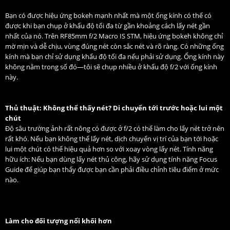
Bạn có được hiệu ứng bokeh mạnh nhất mà một ống kính có thể có
được khi bạn chụp ở khẩu độ tối đa từ gần khoảng cách lấy nét gần
nhất của nó. Trên RF85mm f/2 Macro IS STM, hiệu ứng bokeh không chỉ
mờ mịn và dễ chịu, vùng đúng nét còn sắc nét và rõ ràng. Có những ống
kính mà bạn chỉ sử dụng khẩu độ tối đa nếu phải sử dụng. Ống kính này
không nằm trong số đó—tôi sẽ chụp nhiều ở khẩu độ f/2 với ống kính
này.
Thủ thuật: Không thể thấy nét? Di chuyển tới trước hoặc lui một
chút
Độ sâu trường ảnh rất nông có được ở f/2 có thể làm cho lấy nét trở nên
rất khó. Nếu bạn không thể lấy nét, dịch chuyển vị trí của bạn tới hoặc
lui một chút có thể hiệu quả hơn so với xoay vòng lấy nét. Tính năng
hữu ích: Nếu bạn dùng lấy nét thủ công, hãy sử dụng tính năng Focus
Guide để giúp bạn thấy được bạn cần phải điều chỉnh tiêu điểm ở mức
nào.
Làm cho đối tượng nổi khối hơn