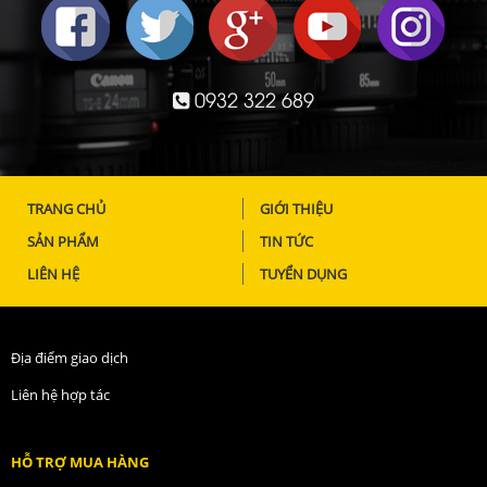
0932 322 689
TRANG CHỦ
GIỚI THIỆU
SẢN PHẨM
TIN TỨC
LIÊN HỆ
TUYỂN DỤNG
Địa điểm giao dịch
Liên hệ hợp tác
HỖ TRỢ MUA HÀNG