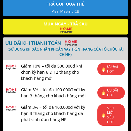
TRẢ GÓP QUA THẺ
Visa, Master, JCB
MUA NGAY - TRẢ SAU
ƯU ĐÃI KHI THANH TOÁN
(SỬ DỤNG KHI XÁC NHẬN KHOẢN VAY TRÊN TRANG CỦA TỔ CHỨC TÀI
CHÍNH)
Giảm 10% – tối đa 500.000đ khi
ƯU ĐÃI
HOT
chọn kỳ hạn 6 & 12 tháng cho
khách hàng mới
Giảm 3% – tối đa 100.000đ với kỳ
ƯU ĐÃI
HOT
hạn 3 tháng cho khách hàng mới
Giảm 3% – tối đa 100.000đ với kỳ
SIÊU
MỚI,
hạn 3 tháng cho khách hàng đã
SIÊU
phát sinh đơn hàng HPL
HOT