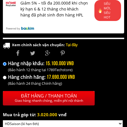
Giảm 5% – tối đa 200.000đ khi chọn
SIÊU
MỚI,
kỳ hạn 6 & 12 tháng cho khách
SIÊU
hàng đã phát sinh đơn hàng HPL
HOT
Powered by
Xem chính sách vận chuyển:
Tại đây
15.100.000 VNĐ
Hàng nhập khẩu:
(Bảo hành 12 tháng tại 1789Techstore)
17.690.000 VNĐ
Hàng chính hãng:
(Bảo hành 24 tháng Chính hãng)
ĐẶT HÀNG / THANH TOÁN
Giao hàng nhanh chóng, miễn phí nội thành
Mua trả góp từ:
3.020.000
vnđ