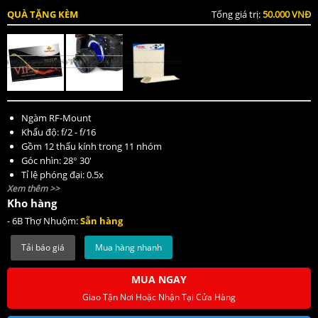
QUÀ TẶNG KÈM
Tổng giá trị:
50.000 VNĐ
Ngàm RF-Mount
Khẩu độ: f/2 - f/16
Gồm 12 thấu kính trong 11 nhóm
Góc nhìn: 28° 30'
Tỉ lệ phóng đại: 0.5x
Xem thêm >>
Khoảng cách lấy nét tối thiểu: 35.05cm
Kho hàng
Số lá khẩu: 9 lá
Đường kính filter: 67mm
- 6B Thợ Nhuộm:
Sẵn hàng
Trọng lượng: 500g
Kích thước: 78 x 90.5 mm
Mua hàng nhanh
MUA NGAY
Giao Tận Nơi Hoặc Nhận Tại Cửa Hàng