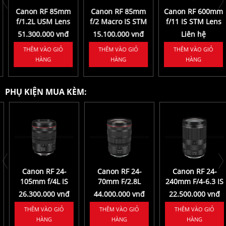
Canon RF 85mm
Canon RF 85mm
Canon RF 600mm
f/1.2L USM Lens
f/2 Macro IS STM
f/11 IS STM Lens
Lens
51.300.000 vnđ
15.100.000 vnđ
Liên hệ
THÊM VÀO GIỎ
THÊM VÀO GIỎ
THÊM VÀO GIỎ
HÀNG
HÀNG
HÀNG
PHỤ KIỆN MUA KÈM:
Canon RF 24-
Canon RF 24-
Canon RF 24-
105mm f/4L IS
70mm F/2.8L
240mm F/4-6.3 IS
USM Lens
USM
USM
26.300.000 vnđ
44.000.000 vnđ
22.500.000 vnđ
THÊM VÀO GIỎ
THÊM VÀO GIỎ
THÊM VÀO GIỎ
HÀNG
HÀNG
HÀNG