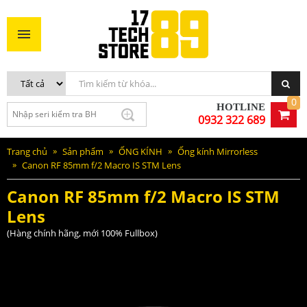
Canon RF 85mm f/2 Macro IS STM Lens
15.100.000VNĐ
MUA NGAY
0
HOTLINE
0932 322 689
Trang chủ
Sản phẩm
ỐNG KÍNH
Ống kính Mirrorless
Canon RF 85mm f/2 Macro IS STM Lens
Canon RF 85mm f/2 Macro IS STM
Lens
(Hàng chính hãng, mới 100% Fullbox)