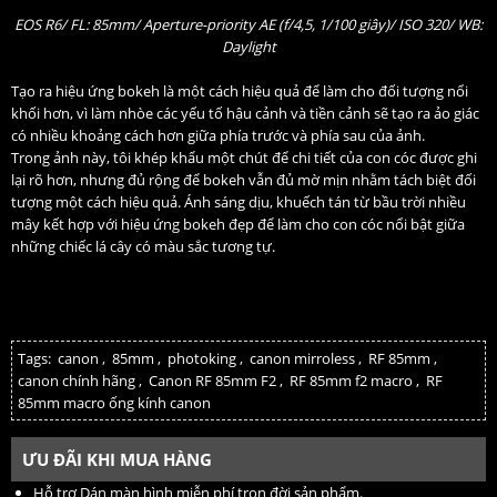
EOS R6/ FL: 85mm/ Aperture-priority AE (f/4,5, 1/100 giây)/ ISO 320/ WB:
Daylight
Tạo ra hiệu ứng bokeh là một cách hiệu quả để làm cho đối tượng nổi
khối hơn, vì làm nhòe các yếu tố hậu cảnh và tiền cảnh sẽ tạo ra ảo giác
có nhiều khoảng cách hơn giữa phía trước và phía sau của ảnh.
Trong ảnh này, tôi khép khẩu một chút để chi tiết của con cóc được ghi
lại rõ hơn, nhưng đủ rộng để bokeh vẫn đủ mờ mịn nhằm tách biệt đối
tượng một cách hiệu quả. Ánh sáng dịu, khuếch tán từ bầu trời nhiều
mây kết hợp với hiệu ứng bokeh đẹp để làm cho con cóc nổi bật giữa
những chiếc lá cây có màu sắc tương tự.
Tags:
canon
,
85mm
,
photoking
,
canon mirroless
,
RF 85mm
,
canon chính hãng
,
Canon RF 85mm F2
,
RF 85mm f2 macro
,
RF
85mm macro ống kính canon
ƯU ĐÃI KHI MUA HÀNG
Hỗ trợ Dán màn hình miễn phí trọn đời sản phẩm.