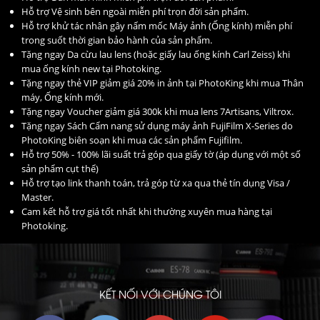
Hỗ trợ Vệ sinh bên ngoài miễn phí trọn đời sản phẩm.
Hỗ trợ khử tác nhân gây nấm mốc Máy ảnh (Ống kính) miễn phí
trong suốt thời gian bảo hành của sản phẩm.
Tặng ngay Da cừu lau lens (hoặc giấy lau ống kính Carl Zeiss) khi
mua ống kính new tại Photoking.
Tặng ngay thẻ VIP giảm giá 20% in ảnh tại PhotoKing khi mua Thân
máy, Ống kính mới.
Tặng ngay Voucher giảm giá 300k khi mua lens 7Artisans, Viltrox.
Tặng ngay Sách Cẩm nang sử dụng máy ảnh FujiFilm X-Series do
PhotoKing biên soạn khi mua các sản phẩm Fujifilm.
Hỗ trợ 50% - 100% lãi suất trả góp qua giấy tờ (áp dụng với một số
sản phẩm cụt thể)
Hỗ trợ tạo link thanh toán, trả góp từ xa qua thẻ tín dụng Visa /
Master.
Cam kết hỗ trợ giá tốt nhất khi thường xuyên mua hàng tại
Photoking.
KẾT NỐI VỚI CHÚNG TÔI