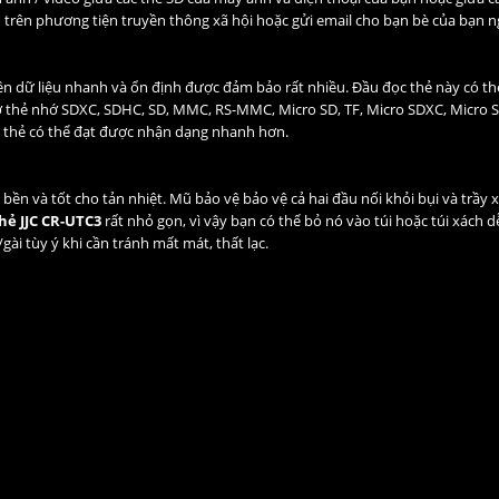
 trên phương tiện truyền thông xã hội hoặc gửi email cho bạn bè của bạn ng
ền dữ liệu nhanh và ổn định được đảm bảo rất nhiều. Đầu đọc thẻ này có th
trợ thẻ nhớ SDXC, SDHC, SD, MMC, RS-MMC, Micro SD, TF, Micro SDXC, Micro
ọc thẻ có thể đạt được nhận dạng nhanh hơn.
n và tốt cho tản nhiệt. Mũ bảo vệ bảo vệ cả hai đầu nối khỏi bụi và trầy x
hẻ JJC CR-UTC3
rất nhỏ gọn, vì vậy bạn có thể bỏ nó vào túi hoặc túi xách 
gài tùy ý khi cần tránh mất mát, thất lạc.