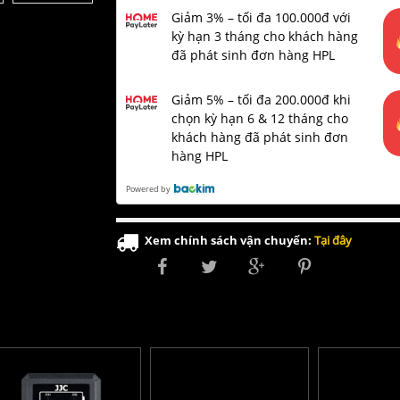
Giảm 3% – tối đa 100.000đ với
kỳ hạn 3 tháng cho khách hàng
đã phát sinh đơn hàng HPL
Giảm 5% – tối đa 200.000đ khi
chọn kỳ hạn 6 & 12 tháng cho
khách hàng đã phát sinh đơn
hàng HPL
Powered by
Xem chính sách vận chuyển:
Tại đây