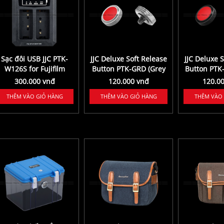
Sạc đôi USB JJC PTK-
JJC Deluxe Soft Release
JJC Deluxe 
W126S for Fujifilm
Button PTK-GRD (Grey
Button PTK
Red)
Re
300.000 vnđ
120.000 vnđ
120.0
THÊM VÀO GIỎ HÀNG
THÊM VÀO GIỎ HÀNG
THÊM VÀO