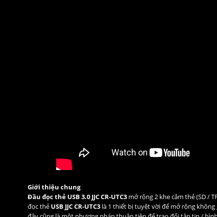
Giới thiệu chung
Đầu đọc thẻ USB 3.0 JJC CR-UTC3
mở rộng 2 khe cắm thẻ (SD / TF
đọc thẻ
USB JJC CR-UTC3
là 1 thiết bị tuyệt vời để mở rộng không
đây cũng là một phương pháp thuận tiện để trao đổi tập tin / hìn