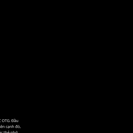
-C OTG. Đầu
Bên cạnh đó,
ác thẻ nhớ