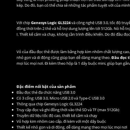
kép. Do đó, bạn có thể chia sẻ những tác phẩm tuyệt vời của mình
Với chip
Genesys Logic GL3224
và công nghệ USB 3.0, tốc độ truy
đồng thời trên 2 thẻ và hỗ trợ dung lượng lên tới 512Gb. Nó hỗ 
I. Thiết kế cắm và chạy, không cần trình điều khiển. Do đó đầu đ
Vỏ của đầu đọc thẻ được làm bằng hợp kim nhôm chất lượng cao, bề
nhỏ gọn và di động cũng giúp bạn dễ dàng mang theo.
Đầu đọc t
mọi lúc mọi nơi. Đi kèm theo hộp là 1 dây buộc mini, giúp bạn gắn/
Đặc điểm nổi bật của sản phẩm
Đầu đọc thẻ đa chức năng USB 3.0
Có 3 cổng: USB 3.0, Micro USB 2.0 và Type-C USB 3.0
Thông qua chip Genesys Logic GL3224
Truy cập đọc và ghi đồng thời vào thẻ SD và TF (max 512Gb)
Truyền dữ liệu tốc độ cao, thiết kế cắm và chạy
Vỏ hợp kim nhôm cao cấp, đi kèm với một dây buộc
Thiết kế nhỏ gọn và di động, dễ dàng mang theo mọi lúc mọi nơi