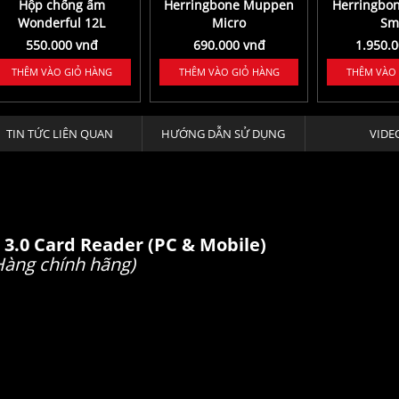
Hộp chống ẩm
Herringbone Muppen
Herringbo
Wonderful 12L
Micro
Sm
550.000 vnđ
690.000 vnđ
1.950.
THÊM VÀO GIỎ HÀNG
THÊM VÀO GIỎ HÀNG
THÊM VÀO
TIN TỨC LIÊN QUAN
HƯỚNG DẪN SỬ DỤNG
VIDE
 3.0 Card Reader (PC & Mobile)
Hàng chính hãng)