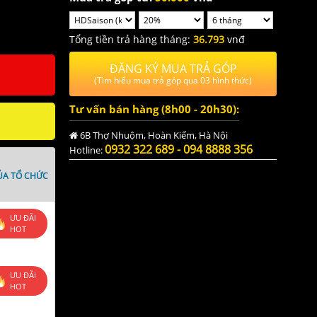
TF, Micro
Tổng tiền trả hàng tháng:
36.793
vnđ
ĐĂNG KÝ MUA TRẢ GÓP
(Tìm hiểu mua trả góp qua 03 hình thức)
Tư vấn bán hàng (8h00 - 20h30):
6B Thợ Nhuộm, Hoàn Kiếm, Hà Nội
0932 322 689 - 094 8888 356
Hotline:
ỦA TỔ CHỨC
ƯU ĐÃI
HOT
ƯU ĐÃI
HOT