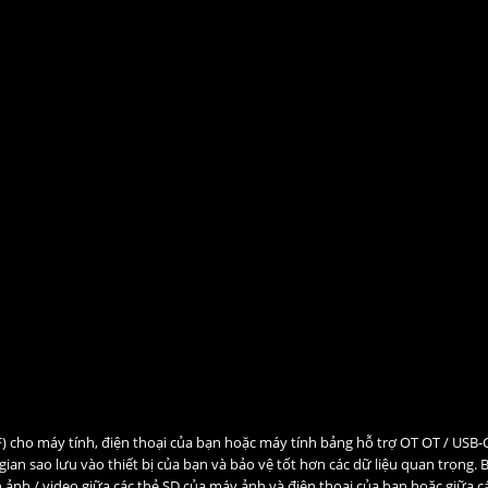
) cho máy tính, điện thoại của bạn hoặc máy tính bảng hỗ trợ OT OT / USB
 gian sao lưu vào thiết bị của bạn và bảo vệ tốt hơn các dữ liệu quan trọng. 
h ảnh / video giữa các thẻ SD của máy ảnh và điện thoại của bạn hoặc giữa c