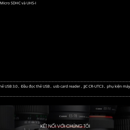
 Micro SDHC và UHS-I
hẻ USB 3.0
,
Đầu đọc thẻ USB
,
usb card reader
,
JJC CR-UTC3
,
phụ kiện máy
KẾT NỐI VỚI CHÚNG TÔI