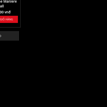
ne Maniere
Sony SDHC 64Gb M
all
Series UHS-II 277Mb/s
000 vnđ
1.590.000 vnđ
 GIỎ HÀNG
THÊM VÀO GIỎ HÀNG
O