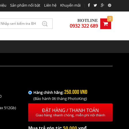
hiệu
Sản phẩm nổi bật
Liên hệ
Khuyến mãi
|
0VNĐ
MUA NGAY
0
HOTLINE
0932 322 689
250.000 VNĐ
Hàng chính hãng:
0
(Bảo hành 06 tháng PhotoKing)
max 512Gb)
ĐẶT HÀNG / THANH TOÁN
Giao hàng nhanh chóng, miễn phí nội thành
ộc
nơi
Mua trả góp từ:
50.000
vnđ