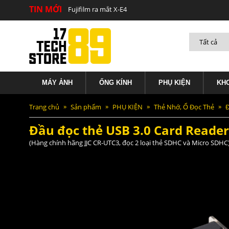
TIN MỚI
Fujifilm ra mắt X-E4
Đầu đọc thẻ USB 3.0 Card Reader (PC
MÁY ẢNH
ỐNG KÍNH
PHỤ KIỆN
KH
Trang chủ
Sản phẩm
PHỤ KIỆN
Thẻ Nhớ, Ổ Đọc Thẻ
Đ
Đầu đọc thẻ USB 3.0 Card Reader
(Hàng chính hãng JJC CR-UTC3, đọc 2 loại thẻ SDHC và Micro SDHC