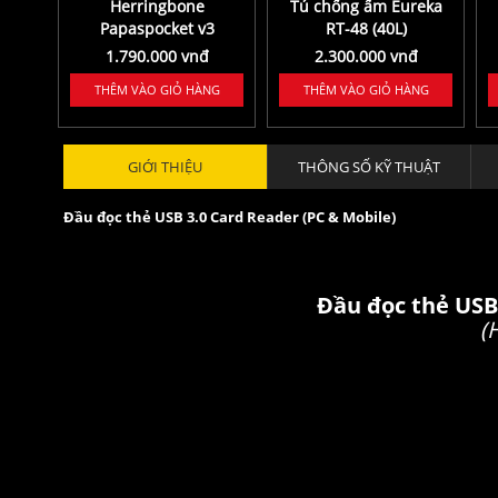
Herringbone
Tủ chống ẩm Eureka
Papaspocket v3
RT-48 (40L)
Medium
1.790.000 vnđ
2.300.000 vnđ
THÊM VÀO GIỎ HÀNG
THÊM VÀO GIỎ HÀNG
GIỚI THIỆU
THÔNG SỐ KỸ THUẬT
Đầu đọc thẻ USB 3.0 Card Reader (PC & Mobile)
Đầu đọc thẻ USB
(