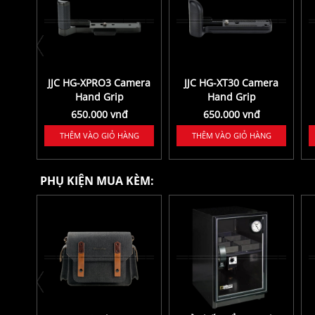
CL-3D
JJC HG-XPRO3 Camera
JJC HG-XT30 Camera
Hand Grip
Hand Grip
650.000 vnđ
650.000 vnđ
NG
THÊM VÀO GIỎ HÀNG
THÊM VÀO GIỎ HÀNG
PHỤ KIỆN MUA KÈM: