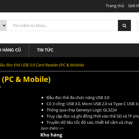
Trang chủ
Giới t
250.00
 & Mobile)
O HÀNG CŨ
TIN TỨC
ầu đọc thẻ USB 3.0 Card Reader (PC & Mobile)
 (PC & Mobile)
)
Đầu đọc thẻ đa chức năng USB 3.0
Có 3 cổng: USB 3.0, Micro USB 2.0 và Type-C USB 3.
Thông qua chip Genesys Logic GL3224
Truy cập đọc và ghi đồng thời vào thẻ SD và TF (
Truyền dữ liệu tốc độ cao, thiết kế cắm và chạy
Xem thêm >>
Vỏ hợp kim nhôm cao cấp, đi kèm với một dây bu
Kho hàng
Thiết kế nhỏ gọn, dễ dàng mang theo mọi lúc mọi 