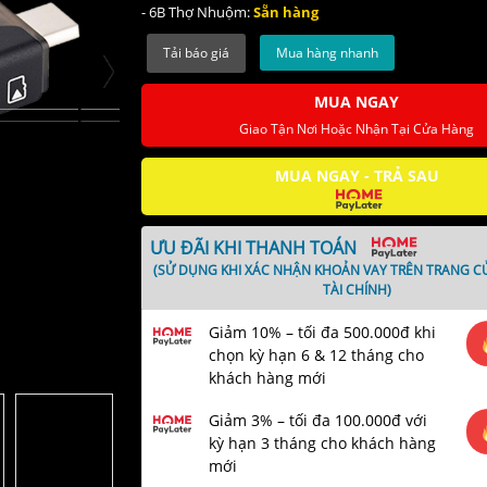
Hỗ trợ SDXC, SDHC, SD, MMC, RS-MMC, Micro SD, 
- 6B Thợ Nhuộm:
Sẵn hàng
SDXC, Micro SDHC và UHS-I
Mua hàng nhanh
MUA NGAY
Giao Tận Nơi Hoặc Nhận Tại Cửa Hàng
MUA NGAY - TRẢ SAU
ƯU ĐÃI KHI THANH TOÁN
(SỬ DỤNG KHI XÁC NHẬN KHOẢN VAY TRÊN TRANG C
TÀI CHÍNH)
Giảm 10% – tối đa 500.000đ khi
chọn kỳ hạn 6 & 12 tháng cho
khách hàng mới
Giảm 3% – tối đa 100.000đ với
kỳ hạn 3 tháng cho khách hàng
mới