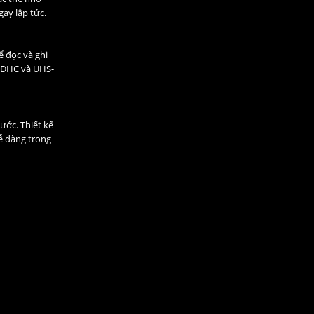
ay lập tức.
ể đọc và ghi
 SDHC và UHS-
ước. Thiết kế
dễ dàng trong