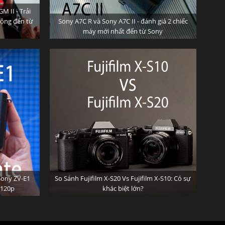
 II - Trải
rộng đến từ
Sony A7C R và Sony A7C II - đánh giá 2 chiếc
máy mới nhất đến từ Sony
Sony ZV-E1
So Sánh Fujifilm X-S20 Vs Fujifilm X-S10: Có sự
k120p
khác biệt lớn?