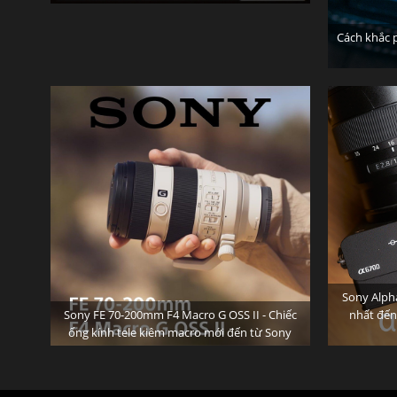
Cách khắc 
Sony Alph
Sony FE 70-200mm F4 Macro G OSS II - Chiếc
nhất đến
ống kính tele kiêm macro mới đến từ Sony