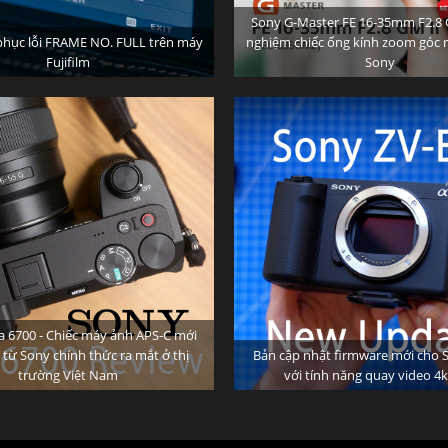
Sony G-Master FE 16-35mm F2.8 GM
phục lỗi FRAME NO. FULL trên máy
nghiệm chiếc ống kính zoom góc 
Fujifilm
Sony
a 6700 - Chiếc máy ảnh APS-C mới
 từ Sony chính thức ra mắt ở thị
Bản cập nhật firmware mới cho 
trường Việt Nam
với tính năng quay video 4