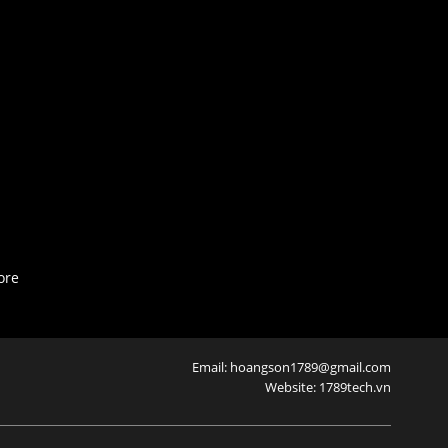
ore
Email: hoangson1789@gmail.com
Website: 1789tech.vn