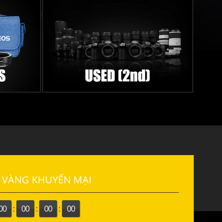
 VÀNG KHUYẾN MẠI
00
:
00
:
00
:
00