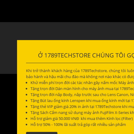
Ở 1789TECHSTORE CHÚNG TÔI GỌ
Khi trở thành khách hàng của 1789Techstore, chúng tôi lu
bảo hành và hậu mãi chu đáo mà không nơi nào khác có đượ
Khử miễn phí trọn đời các tác nhân gây nấm mốc Máy ảnh
Tặng trọn đời Dán màn hình cho máy ảnh mua tại 1789Tec
Tặng trọn đời nắp Body, nắp trước sau cho Lens Canon, N
Tặng Bút lau ống kính Lenspen khi mua ống kính mới tại 
Tặng thẻ VIP giảm giá 20% in ảnh tại 1789Techstore khi m
Tặng Sách Cẩm nang sử dụng máy ảnh FujiFilm X-Series kh
Hỗ trợ giảm giá 50.000 VNĐ khi mua thêm Kính lọc (Filter
Hỗ trợ 50% - 100% lãi suất trả góp rất nhiều sản phẩm