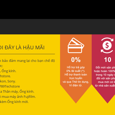
I ĐÂY LÀ HẬU MÃI
ôn bảo đảm mang lại cho bạn chế độ
c:
, Ống kính.
hstore.
ikon, Sony.
1789Techstore
ua Thân máy, Ống kính.
i mua máy ảnh Fujifilm.
) kèm Ống kính mới.