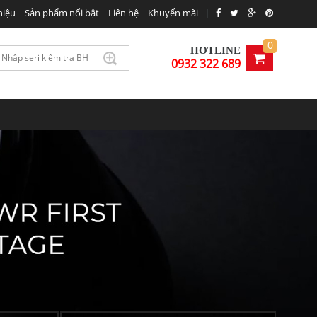
hiệu
Sản phẩm nổi bật
Liên hệ
Khuyến mãi
|
0
HOTLINE
0932 322 689