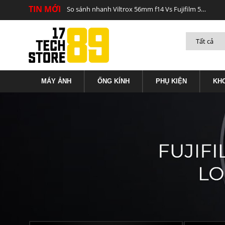
TIN MỚI
So sánh nhanh Viltrox 56mm f14 Vs Fujifilm 56mm f12
MÁY ẢNH
ỐNG KÍNH
PHỤ KIỆN
KH