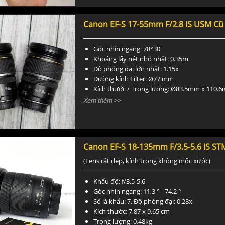
Canon EF-S 17-55mm F/2.8 IS USM Cũ
Góc nhìn ngang: 78°30'
Khoảng lấy nét nhỏ nhất: 0.35m
Độ phóng đại lớn nhất: 1.15x
Đường kính Filter: Ø77 mm
Kích thước / Trọng lượng: Ø83.5mm x 110.6
Xem thêm >>
Canon EF-S 18-135mm F/3.5-5.6 IS ST
(Lens rất đẹp, kính trong không mốc xước)
Khẩu độ: f/3.5-5.6
Góc nhìn ngang: 11,3 ° - 74,2 °
Số lá khẩu: 7, Độ phóng đại: 0.28x
Kích thước: 7,87 x 9,65 cm
Trọng lượng: 0.48kg