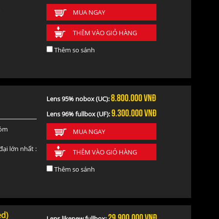
m
MUA NGAY
THÊM VÀO GIỎ HÀNG
Thêm so sánh
8.800.000
vnđ
Lens 95% nobox (UC):
9.300.000
vnđ
Lens 96% fullbox (UF):
hóm
MUA NGAY
ại lớn nhất :
THÊM VÀO GIỎ HÀNG
Thêm so sánh
/ 1,090g
ed)
29.900.000
vnđ
Lens likenew fullbox: