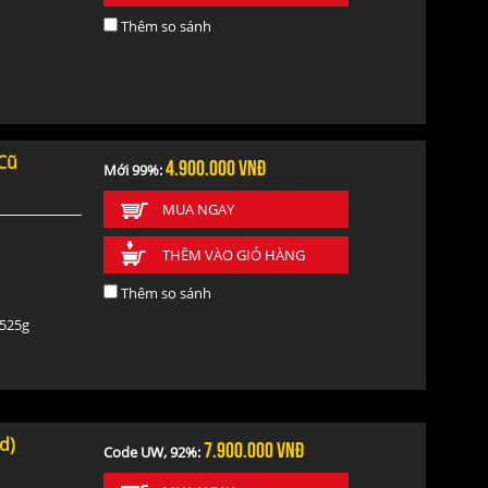
Thêm so sánh
Cũ
4.900.000
vnđ
Mới 99%:
MUA NGAY
THÊM VÀO GIỎ HÀNG
Thêm so sánh
 525g
d)
7.900.000
vnđ
Code UW, 92%: