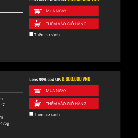
MUA NGAY
THÊM VÀO GIỎ HÀNG
Thêm so sánh
8.600.000
vnđ
Lens 99% cod UF:
MUA NGAY
óm
THÊM VÀO GIỎ HÀNG
: 7
Thêm so sánh
mm
 475g