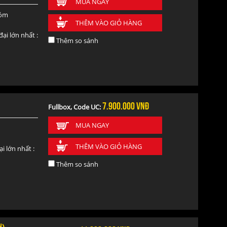
MUA NGAY
hóm
THÊM VÀO GIỎ HÀNG
ại lớn nhất :
Thêm so sánh
 670g
7.900.000
vnđ
Fullbox, Code UC:
MUA NGAY
THÊM VÀO GIỎ HÀNG
i lớn nhất :
Thêm so sánh
05g