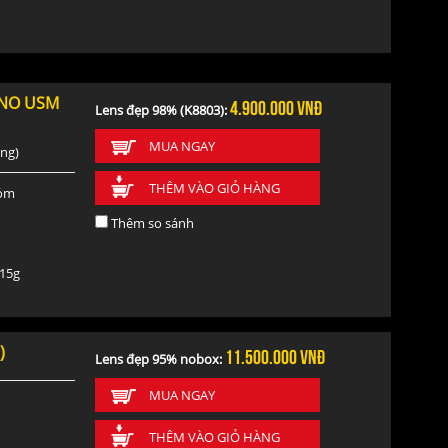
NANO USM
4.900.000
vnđ
Lens đẹp 98% (K8803):
MUA NGAY
ăng)
THÊM VÀO GIỎ HÀNG
hóm
Thêm so sánh
515g
)
11.500.000
vnđ
Lens đẹp 95% nobox:
MUA NGAY
THÊM VÀO GIỎ HÀNG