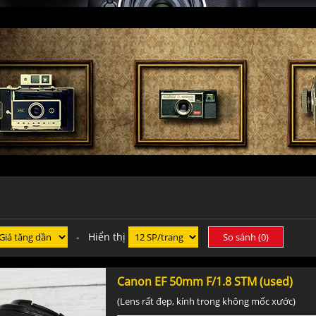
- Hiển thị
So sánh (
0
)
Canon EF 50mm F/1.8 STM (used)
(Lens rất đẹp, kính trong không mốc xước)