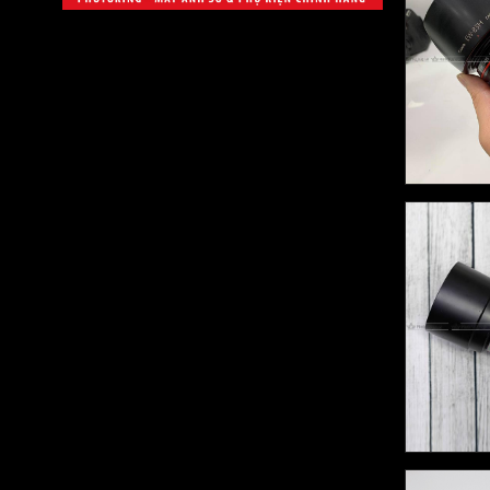
Laowa
JJC
Rode
Deity
Saramonic
Cokin
Crumpler
Kingma
Andbon
Boya
Boya
Tamron
TTArtisan
Yunteng