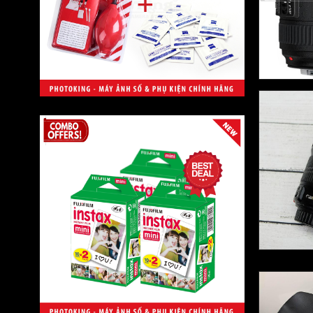
Manfrotto
Pentax
DJI
GoPro
Newmowa
Ravpower
Herringbone
Discover
7Artisans
Wacom
RAVpower
Vanguard
Tamrac