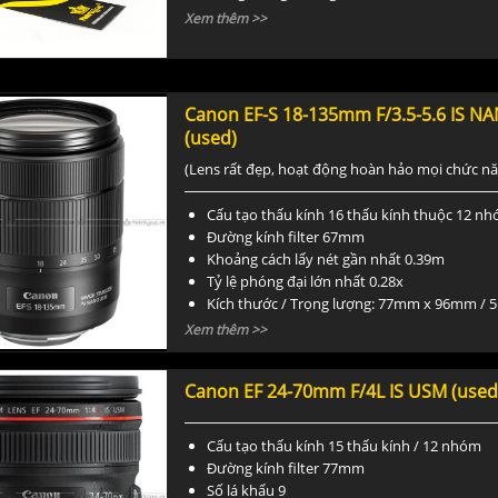
Đường kính Filter 67mm
Xem thêm >>
Canon EF-S 18-135mm F/3.5-5.6 IS 
(used)
(Lens rất đẹp, hoạt động hoàn hảo mọi chức n
Cấu tạo thấu kính 16 thấu kính thuộc 12 n
Đường kính filter 67mm
Khoảng cách lấy nét gần nhất 0.39m
Tỷ lệ phóng đại lớn nhất 0.28x
Kích thước / Trọng lượng: 77mm x 96mm / 
Xem thêm >>
Canon EF 24-70mm F/4L IS USM (used
Cấu tạo thấu kính 15 thấu kính / 12 nhóm
Đường kính filter 77mm
Số lá khẩu 9