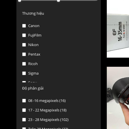
Thương hiệu
Canon
FujiFilm
Nikon
Pentax
Ricoh
Sigma
Sony
Độ phân giải
Tamron
08 -16 megapixels (16)
Tokina
17 - 22 Megapixels (18)
Olympus
23 - 28 Megapixels (102)
SanDisk