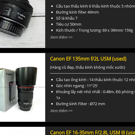
Cấu tạo thấu kính 6 thấu kính thuộc 5 nhó
Đường kính filter 49mm
Số lá khẩu 7
Tiêu cự 50mm
Kích thước / Trọng lượng: 69 x 39mm/ 159g
Xem thêm >>
Canon EF 135mm f/2L USM (used)
(Hàng cũ đẹp, thấu kính không mốc xước)
Cấu tạo ống kính : 14 thấu kính thuộc 12 n
Góc nhìn ngang : 11°25'
Khoảng lấy nét nhỏ nhất : 0.48m, Độ phóng đ
1x
Đường kính Filter : Ø72 mm
Kích thước / Trọng lượng : Ø82.5 × 186.6mm 
Xem thêm >>
Canon EF 16-35mm F/2.8L USM III (us