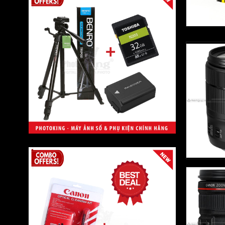
Wasabi
Fotomate
Slik
WEIFENG
Viltrox
Boya
Nissin
PhotoKing
Lowepro
Aerfeis
Velbon
Artisan & Artist
Peakdesign
MeFOTO