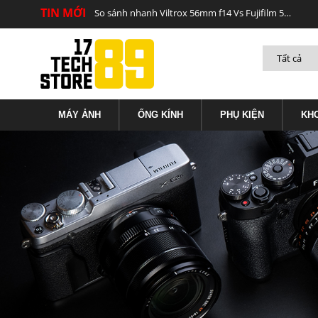
TIN MỚI
So sánh nhanh Viltrox 56mm f14 Vs Fujifilm 56mm f12
Fujifilm ra mắt X-E4
MÁY ẢNH
ỐNG KÍNH
PHỤ KIỆN
KH