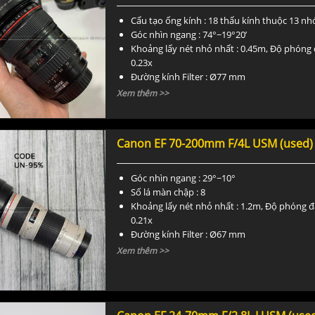
Cấu tạo ống kính : 18 thấu kính thuộc 13 n
Góc nhìn ngang : 74°−19°20’
Khoảng lấy nét nhỏ nhất : 0.45m, Độ phóng đ
0.23x
Đường kính Filter : Ø77 mm
Kích thước / Trọng lượng : Ø83.5 × 107mm /
Xem thêm >>
Canon EF 70-200mm F/4L USM (used)
Góc nhìn ngang : 29°−10°
Số lá màn chập : 8
Khoảng lấy nét nhỏ nhất : 1.2m, Độ phóng đạ
0.21x
Đường kính Filter : Ø67 mm
Kích thước / Trọng lượng : Ø76 × 172mm / 7
Xem thêm >>