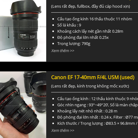
(Lens rất đẹp, fullbox, đầy đủ cáp hood xịn)
Cấu tạo ống kính 16 thấu thuộc 11 nhóm
Số lá khẩu : 9
Khoảng cách lấy nét gần nhất 0.28m
Độ phóng đại lớn nhất 0.25x
Trọng lượng: 790g
kích thước : 89 x 128mm
Xem thêm >>
Canon EF 17-40mm F/4L USM (used)
(Lens rất đẹp, kính trong không mốc xước)
Cấu tạo ống kính : 12 thấu kính thuộc 9 nh
Góc nhìn ngang : 93°−49°20’, Số lá màn chập 
Khoảng lấy nét nhỏ nhất : 0.28 m
Độ phóng đại lớn nhất : 0.24 x, Filter : Ø77 
Kích thước / Trọng lượng : Ø83.5 × 96.8mm /
Xem thêm >>