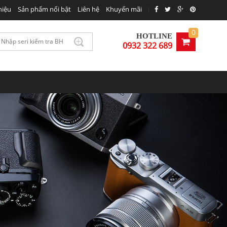
hiệu
Sản phẩm nổi bật
Liên hệ
Khuyến mãi
|
0
HOTLINE
0932 322 689