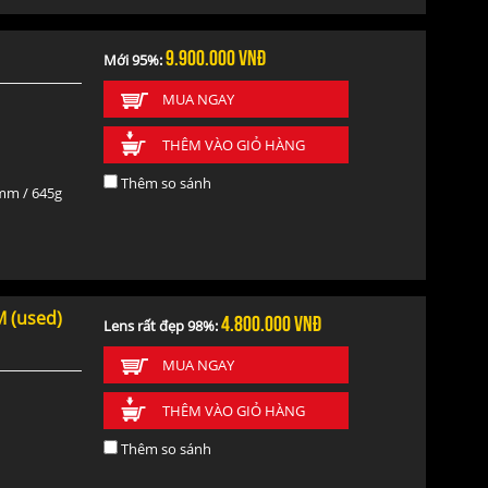
9.900.000
vnđ
Mới 95%:
MUA NGAY
THÊM VÀO GIỎ HÀNG
Thêm so sánh
mm / 645g
M (used)
4.800.000
vnđ
Lens rất đẹp 98%:
MUA NGAY
THÊM VÀO GIỎ HÀNG
Thêm so sánh