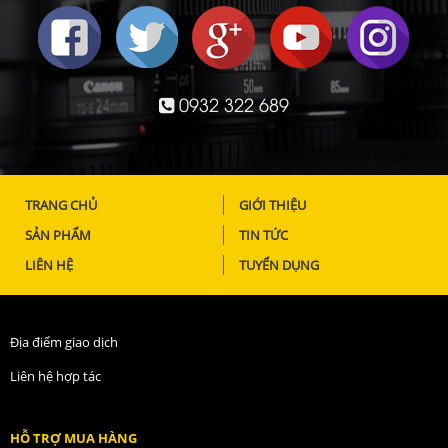
0932 322 689
TRANG CHỦ
GIỚI THIỆU
SẢN PHẨM
TIN TỨC
LIÊN HỆ
TUYỂN DỤNG
Địa điểm giao dịch
Liên hệ hợp tác
HỖ TRỢ MUA HÀNG