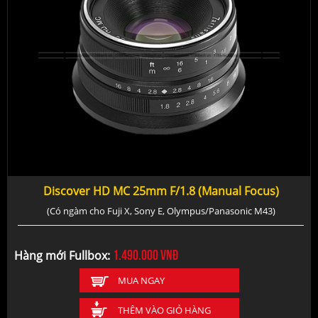
Discover HD MC 25mm F/1.8 (Manual Focus)
(Có ngàm cho Fuji X, Sony E, Olympus/Panasonic M43)
1.490.000
vnđ
Hàng mới Fullbox:
MUA NGAY
THÊM VÀO GIỎ HÀNG