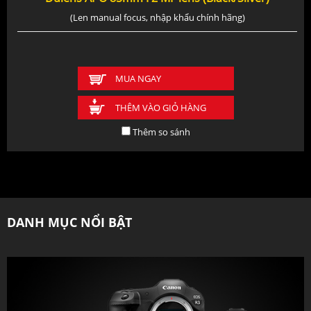
(Len manual focus, nhập khẩu chính hãng)
MUA NGAY
THÊM VÀO GIỎ HÀNG
Thêm so sánh
DANH MỤC NỔI BẬT