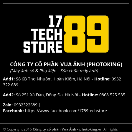
CÔNG TY CỔ PHẦN VUA ẢNH (PHOTOKING)
(Máy ảnh số & Phụ kiện - Sửa chữa máy ảnh)
Add1:
Số 6B Thợ Nhuộm, Hoàn Kiếm, Hà Nội
- Hotline:
0932
322 689
Add2:
Số 251 Xã Đàn, Đống Đa, Hà Nội
- Hotline:
0868 525 535
Zalo:
0932322689 |
Facebook:
https://www.facebook.com/1789techstore
© Copyright 2016
Công ty cổ phần Vua Ảnh - photoking.vn
All rights