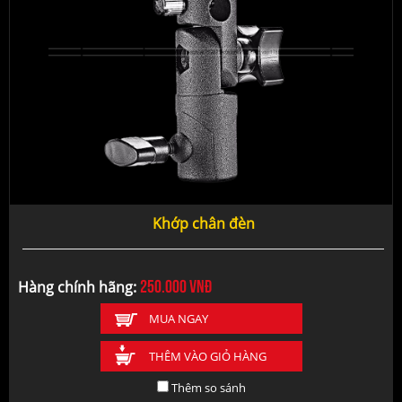
Khớp chân đèn
250.000
vnđ
Hàng chính hãng:
MUA NGAY
THÊM VÀO GIỎ HÀNG
Thêm so sánh