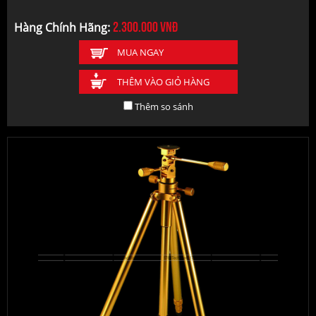
2.300.000
vnđ
Hàng Chính Hãng:
MUA NGAY
THÊM VÀO GIỎ HÀNG
Thêm so sánh