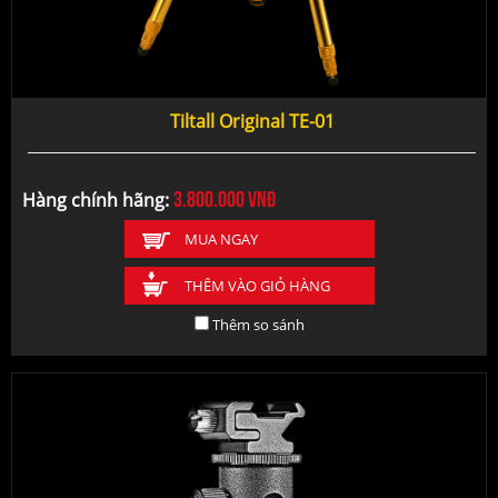
Tiltall Original TE-01
3.800.000
vnđ
Hàng chính hãng:
MUA NGAY
THÊM VÀO GIỎ HÀNG
Thêm so sánh