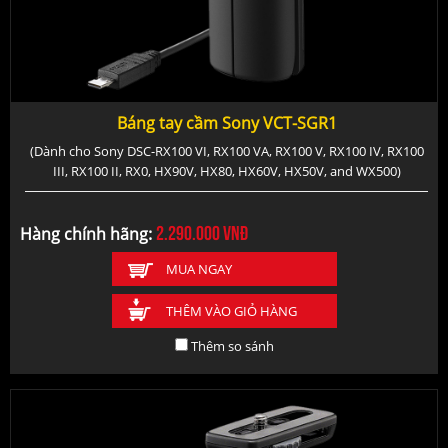
Báng tay cầm Sony VCT-SGR1
(Dành cho Sony DSC-RX100 VI, RX100 VA, RX100 V, RX100 IV, RX100
III, RX100 II, RX0, HX90V, HX80, HX60V, HX50V, and WX500)
2.290.000
vnđ
Hàng chính hãng:
MUA NGAY
THÊM VÀO GIỎ HÀNG
Thêm so sánh