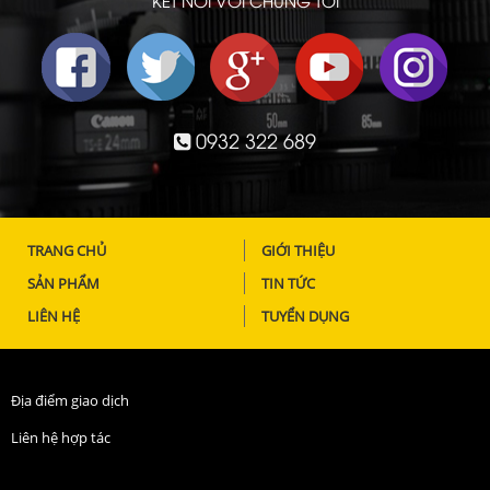
0932 322 689
TRANG CHỦ
GIỚI THIỆU
SẢN PHẨM
TIN TỨC
LIÊN HỆ
TUYỂN DỤNG
Địa điểm giao dịch
Liên hệ hợp tác