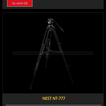
So sánh (
0
)
NEST NT-777