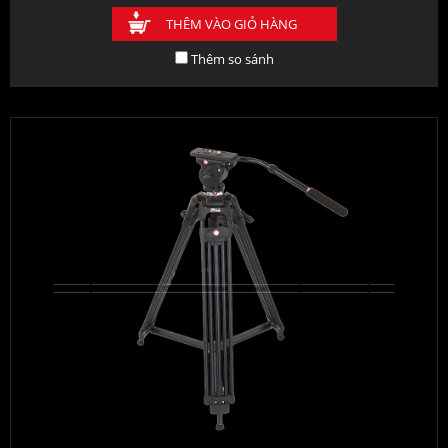
THÊM VÀO GIỎ HÀNG
Thêm so sánh