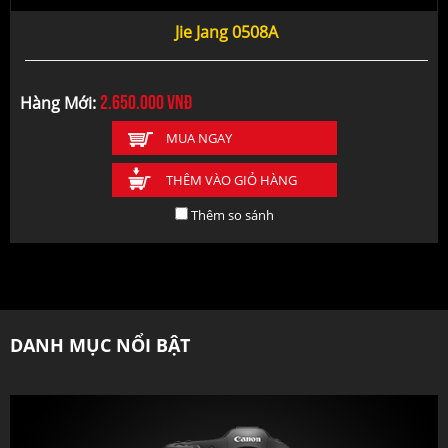
Jie Jang 0508A
2.650.000
vnđ
Hàng Mới:
MUA NGAY
THÊM VÀO GIỎ HÀNG
Thêm so sánh
DANH MỤC NỔI BẬT