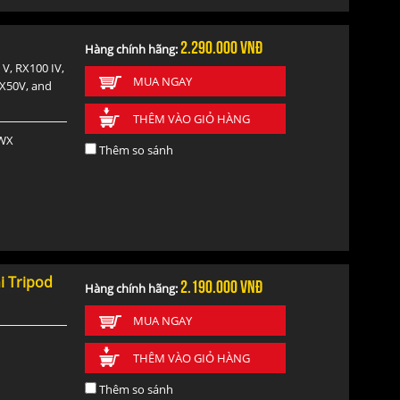
2.290.000
vnđ
Hàng chính hãng:
V, RX100 IV,
MUA NGAY
HX50V, and
THÊM VÀO GIỎ HÀNG
 WX
Thêm so sánh
i Tripod
2.190.000
vnđ
Hàng chính hãng:
MUA NGAY
THÊM VÀO GIỎ HÀNG
Thêm so sánh