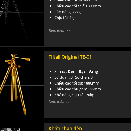
Chiều cao tối đa 1800mm
Chiều cao tối thiểu 830mm
Cân nặng 3.2kg
Chịu tải: 4kg
Xem thêm >>
Tiltall Original TE-01
3 màu :
Đen
-
Bạc
-
Vàng
Số đoạn: 3 . Số chân: 3
Chiều cao tối đa: 1880mm
Chiều cao thu gọn: 765mm
Khả năng chịu tải: 20kg
Trọng lượng : 2.8kg
Xem thêm >>
Khớp chân đèn