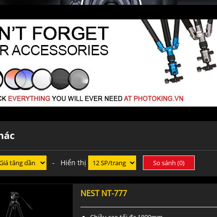
hác
- Hiển thị
So sánh (
0
)
NEST NT-777