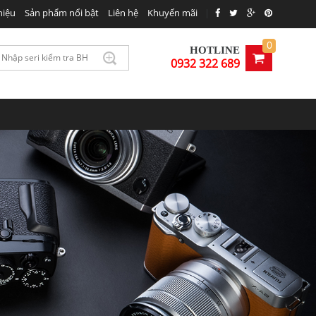
hiệu
Sản phẩm nổi bật
Liên hệ
Khuyến mãi
|
0
HOTLINE
0932 322 689