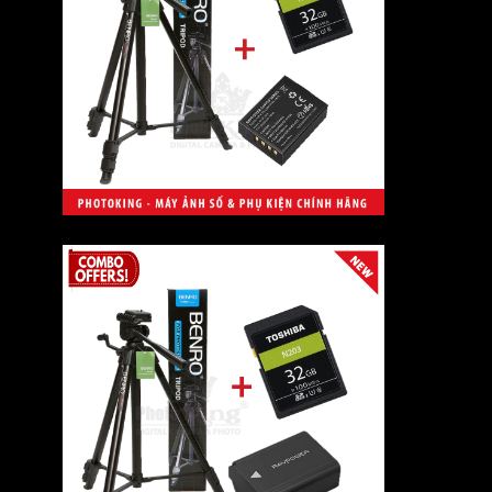
Marumi
Samyang/Rokinon
Meike
Youngno
Zhiyun
Benro
Eureka
Beike
Wasabi
Fotomate
Slik
WEIFENG
Viltrox
Boya