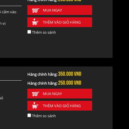
MUA NGAY
ối cắm vào
THÊM VÀO GIỎ HÀNG
h vị
Thêm so sánh
350.000
vnđ
Hàng chính hãng:
250.000
vnđ
Hàng chính hãng:
MUA NGAY
hỏ
THÊM VÀO GIỎ HÀNG
Thêm so sánh