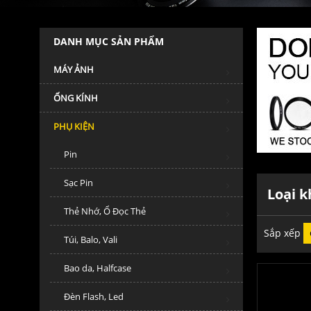
DANH MỤC SẢN PHẨM
MÁY ẢNH
ỐNG KÍNH
PHỤ KIỆN
Pin
Sạc Pin
Loại k
Thẻ Nhớ, Ổ Đọc Thẻ
Sắp xếp
Túi, Balo, Vali
Bao da, Halfcase
Đèn Flash, Led