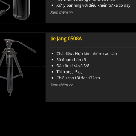
Xử lý panning với điều khiển từ xa có dây
Có dây cáp kết nối đa năng đi kèm
Xem thêm >>
Các nút zoom, chụp ảnh và quay phim chuy
Góc báng cầm điều chỉnh được
Có kèm kẹp cáp và dây đeo tay
Đi kèm túi đựng
Jie Jang 0508A
Chất liệu : Hợp kim nhôm cao cấp
Số đoạn chân : 3
Đầu ốc : 1/4 và 3/8
Tải trọng : 5kg
Chiều cao tối đa : 172cm
Chiều cao tối thiểu : 55cm
Xem thêm >>
Chiều cao xếp gọn : 86cm
Trọng lượng : 5kg