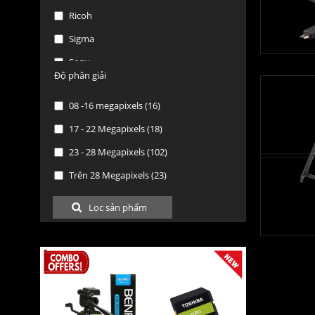
Ricoh
Sigma
Sony
Độ phân giải
Tamron
08 -16 megapixels (16)
Tokina
17 - 22 Megapixels (18)
Olympus
23 - 28 Megapixels (102)
SanDisk
Trên 28 Megapixels (23)
Pisen
Shanny
Godox
B + W
Kenko
Hoya