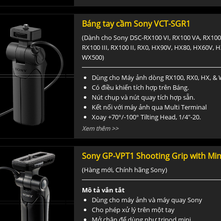
Báng tay cầm Sony VCT-SGR1
(Dành cho Sony DSC-RX100 VI, RX100 VA, RX100 
RX100 III, RX100 II, RX0, HX90V, HX80, HX60V, 
WX500)
Dùng cho Máy ảnh dòng RX100, RX0, HX, &
Có điều khiển tích hợp trên Báng.
Nút chụp và nút quay tích hợp sẵn.
Kết nối với máy ảnh qua Multi Terminal
Xoay +70°/-100° Tilting Head, 1/4"-20.
Xem thêm >>
Sony GP-VPT1 Shooting Grip with Min
(Hàng mới, Chính hãng Sony)
Mô tả vắn tắt
Dùng cho máy ảnh và máy quay Sony
Cho phép xử lý trên một tay
Mở chân để dùng như tripod mini