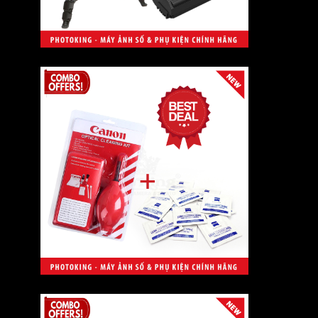
Nissin
PhotoKing
Lowepro
Aerfeis
Velbon
Artisan & Artist
Peakdesign
MeFOTO
Manfrotto
Pentax
DJI
GoPro
Newmowa
Ravpower