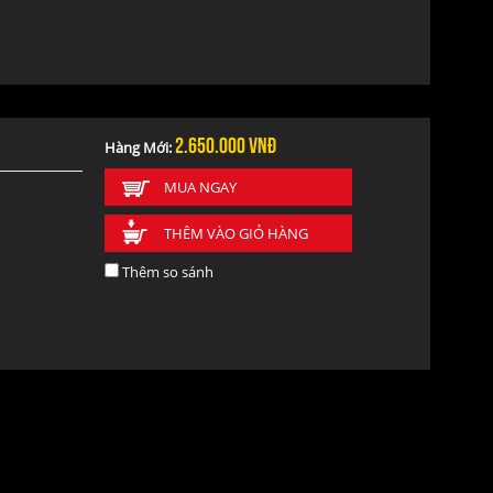
ên
2.650.000
vnđ
Hàng Mới:
MUA NGAY
THÊM VÀO GIỎ HÀNG
Thêm so sánh