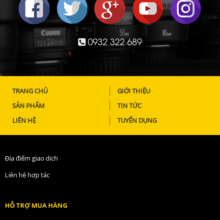
0932 322 689
TRANG CHỦ
GIỚI THIỆU
SẢN PHẨM
TIN TỨC
LIÊN HỆ
TUYỂN DỤNG
Địa điểm giao dịch
Liên hệ hợp tác
HỖ TRỢ MUA HÀNG