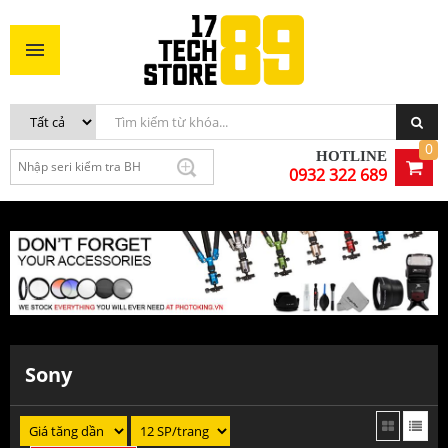
0
HOTLINE
0932 322 689
Sony