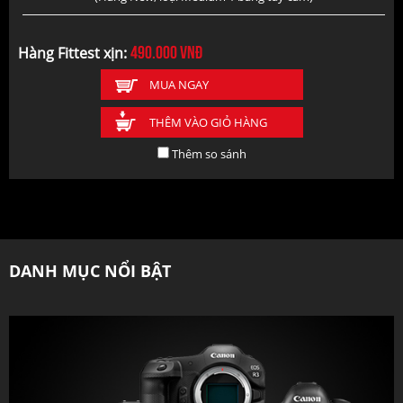
490.000
vnđ
Hàng Fittest xịn:
MUA NGAY
THÊM VÀO GIỎ HÀNG
Thêm so sánh
DANH MỤC NỔI BẬT