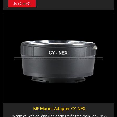
So sánh (
0
)
MF Mount Adapter CY-NEX
(Ngàm chuyển đổi ống kính ngàm CY lắp trên thân Sony Nex)