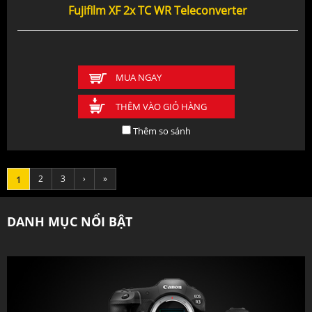
Fujifilm XF 2x TC WR Teleconverter
MUA NGAY
THÊM VÀO GIỎ HÀNG
Thêm so sánh
2
3
›
»
1
DANH MỤC NỔI BẬT