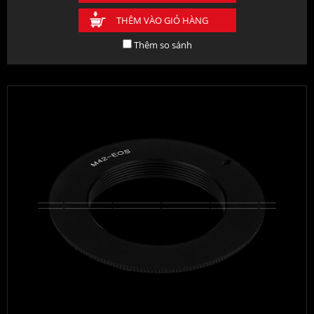
THÊM VÀO GIỎ HÀNG
Thêm so sánh