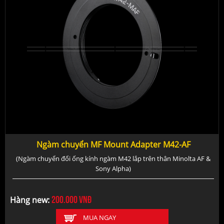
Ngàm chuyển MF Mount Adapter M42-AF
(Ngàm chuyển đổi ống kính ngàm M42 lắp trên thân Minolta AF &
Sony Alpha)
200.000
vnđ
Hàng new:
MUA NGAY