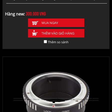
300.000
vnđ
Hàng new:
MUA NGAY
THÊM VÀO GIỎ HÀNG
Thêm so sánh