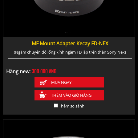
MF Mount Adapter Kecay FD-NEX
(Ngàm chuyển đổi ống kính ngàm FD lắp trên thân Sony Nex)
300.000
vnđ
Hàng new:
MUA NGAY
THÊM VÀO GIỎ HÀNG
Thêm so sánh