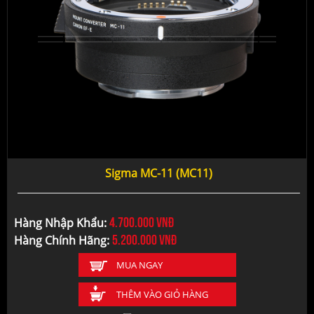
Sigma MC-11 (MC11)
4.700.000
vnđ
Hàng Nhập Khẩu:
5.200.000
vnđ
Hàng Chính Hãng:
MUA NGAY
THÊM VÀO GIỎ HÀNG