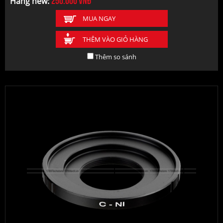
Hàng new:
MUA NGAY
THÊM VÀO GIỎ HÀNG
Thêm so sánh