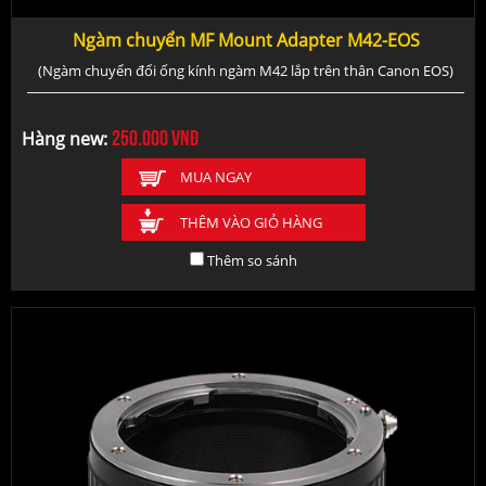
Ngàm chuyển MF Mount Adapter M42-EOS
(Ngàm chuyển đổi ống kính ngàm M42 lắp trên thân Canon EOS)
250.000
vnđ
Hàng new:
MUA NGAY
THÊM VÀO GIỎ HÀNG
Thêm so sánh