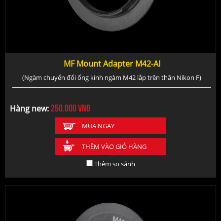
MF Mount Adapter M42-AI
(Ngàm chuyển đổi ống kính ngàm M42 lắp trên thân Nikon F)
250.000
vnđ
Hàng new:
MUA NGAY
THÊM VÀO GIỎ HÀNG
Thêm so sánh