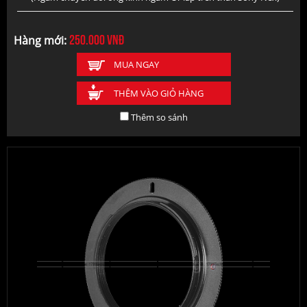
250.000
vnđ
Hàng mới:
MUA NGAY
THÊM VÀO GIỎ HÀNG
Thêm so sánh