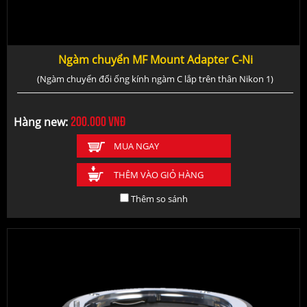
Ngàm chuyển MF Mount Adapter C-Ni
(Ngàm chuyển đổi ống kính ngàm C lắp trên thân Nikon 1)
200.000
vnđ
Hàng new:
MUA NGAY
THÊM VÀO GIỎ HÀNG
Thêm so sánh