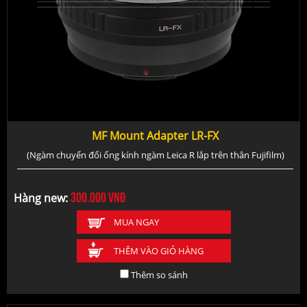
MF Mount Adapter LR-FX
(Ngàm chuyển đổi ống kính ngàm Leica R lắp trên thân Fujifilm)
300.000
vnđ
Hàng new:
MUA NGAY
THÊM VÀO GIỎ HÀNG
Thêm so sánh