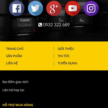
0932 322 689
TRANG CHỦ
GIỚI THIỆU
SẢN PHẨM
TIN TỨC
LIÊN HỆ
TUYỂN DỤNG
Địa điểm giao dịch
Liên hệ hợp tác
HỖ TRỢ MUA HÀNG