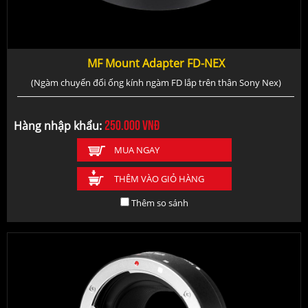
MF Mount Adapter FD-NEX
(Ngàm chuyển đổi ống kính ngàm FD lắp trên thân Sony Nex)
250.000
vnđ
Hàng nhập khẩu:
MUA NGAY
THÊM VÀO GIỎ HÀNG
Thêm so sánh