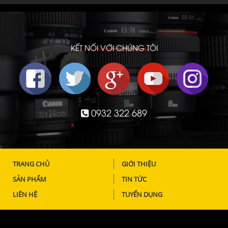
KẾT NỐI VỚI CHÚNG TÔI
0932 322 689
TRANG CHỦ
GIỚI THIỆU
SẢN PHẨM
TIN TỨC
LIÊN HỆ
TUYỂN DỤNG