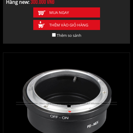
300.000
vnđ
Hàng new:
MUA NGAY
THÊM VÀO GIỎ HÀNG
Thêm so sánh