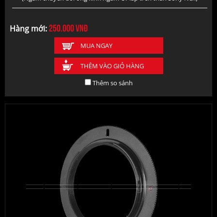
250.000
vnđ
Hàng mới:
MUA NGAY
THÊM VÀO GIỎ HÀNG
Thêm so sánh