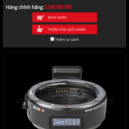
2.090.000
vnđ
Hàng chính hãng:
MUA NGAY
THÊM VÀO GIỎ HÀNG
Thêm so sánh