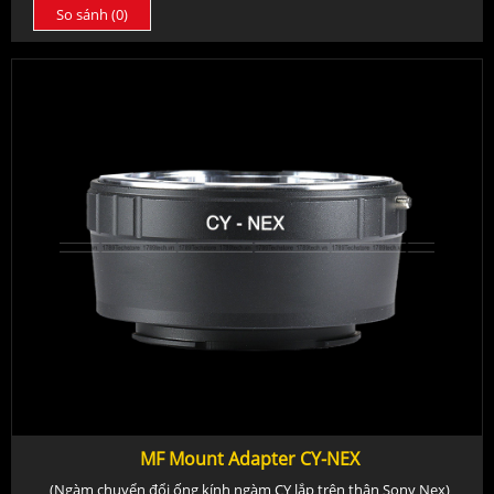
So sánh (
0
)
MF Mount Adapter CY-NEX
(Ngàm chuyển đổi ống kính ngàm CY lắp trên thân Sony Nex)