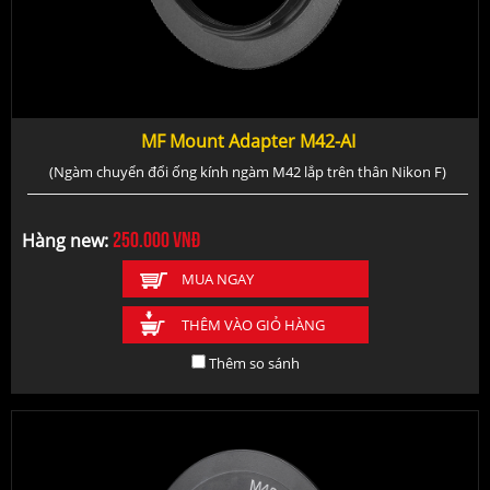
MF Mount Adapter M42-AI
(Ngàm chuyển đổi ống kính ngàm M42 lắp trên thân Nikon F)
250.000
vnđ
Hàng new:
MUA NGAY
THÊM VÀO GIỎ HÀNG
Thêm so sánh