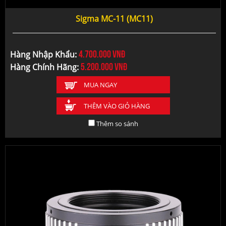
Sigma MC-11 (MC11)
4.700.000
vnđ
Hàng Nhập Khẩu:
5.200.000
vnđ
Hàng Chính Hãng:
MUA NGAY
THÊM VÀO GIỎ HÀNG
Thêm so sánh