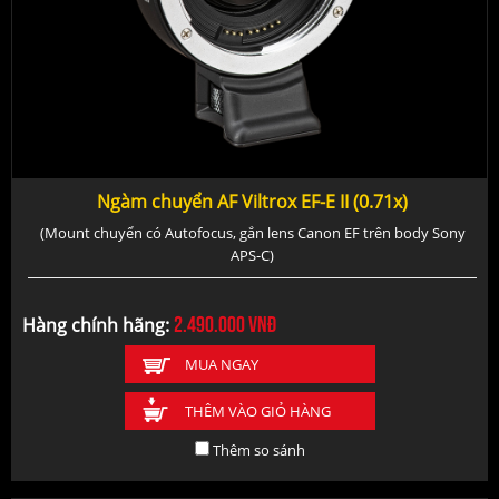
Ngàm chuyển AF Viltrox EF-E II (0.71x)
(Mount chuyển có Autofocus, gắn lens Canon EF trên body Sony
APS-C)
2.490.000
vnđ
Hàng chính hãng:
MUA NGAY
THÊM VÀO GIỎ HÀNG
Thêm so sánh