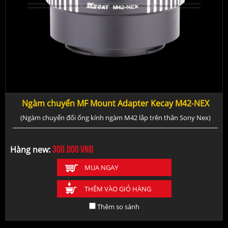
Ngàm chuyển MF Mount Adapter Kecay M42-NEX
(Ngàm chuyển đổi ống kính ngàm M42 lắp trên thân Sony Nex)
300.000
vnđ
Hàng new:
MUA NGAY
THÊM VÀO GIỎ HÀNG
Thêm so sánh