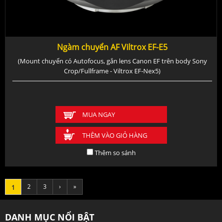
Ngàm chuyển AF Viltrox EF-E5
(Mount chuyển có Autofocus, gắn lens Canon EF trên body Sony
Crop/Fullframe - Viltrox EF-Nex5)
MUA NGAY
THÊM VÀO GIỎ HÀNG
Thêm so sánh
2
3
›
»
1
DANH MỤC NỔI BẬT