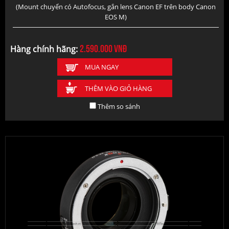
(Mount chuyển có Autofocus, gắn lens Canon EF trên body Canon
EOS M)
2.590.000
vnđ
Hàng chính hãng:
MUA NGAY
THÊM VÀO GIỎ HÀNG
Thêm so sánh