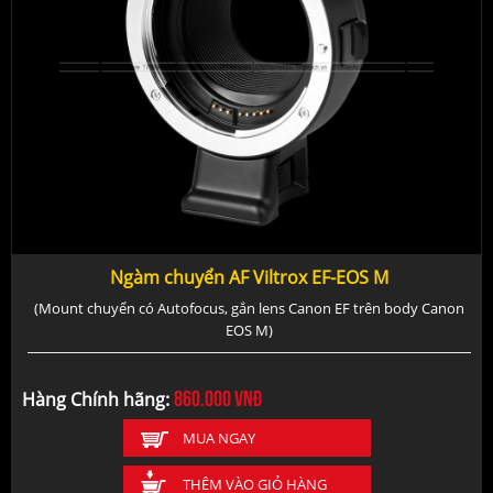
Ngàm chuyển AF Viltrox EF-EOS M
(Mount chuyển có Autofocus, gắn lens Canon EF trên body Canon
EOS M)
860.000
vnđ
Hàng Chính hãng:
MUA NGAY
THÊM VÀO GIỎ HÀNG