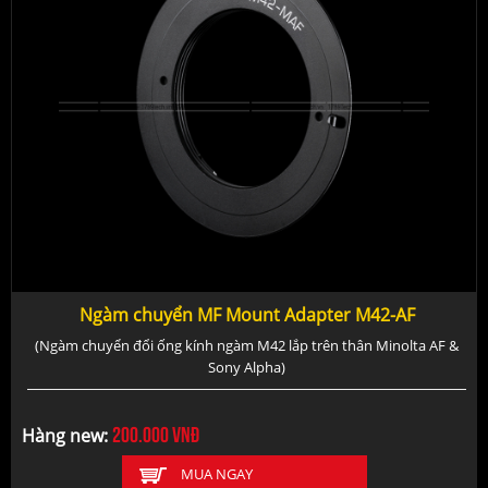
Ngàm chuyển MF Mount Adapter M42-AF
(Ngàm chuyển đổi ống kính ngàm M42 lắp trên thân Minolta AF &
Sony Alpha)
200.000
vnđ
Hàng new:
MUA NGAY