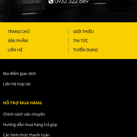
0932 322 689
TRANG CHỦ
GIỚI THIỆU
SẢN PHẨM
TIN TỨC
LIÊN HỆ
TUYỂN DỤNG
Địa điểm giao dịch
Liên hệ hợp tác
HỖ TRỢ MUA HÀNG
Chính sách vận chuyển
Hướng dẫn mua hàng trả góp
Các hình thức thanh toán