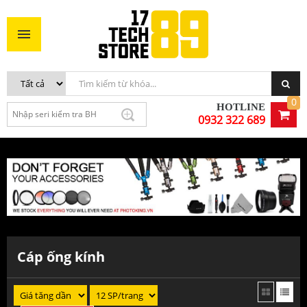
0
HOTLINE
0932 322 689
Cáp ống kính