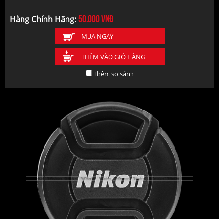
50.000
vnđ
Hàng Chính Hãng:
MUA NGAY
THÊM VÀO GIỎ HÀNG
Thêm so sánh