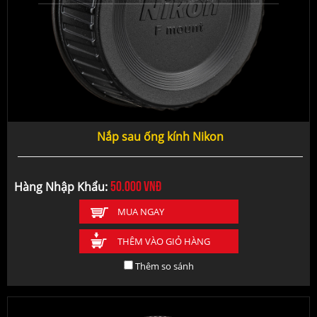
Nắp sau ống kính Nikon
50.000
vnđ
Hàng Nhập Khẩu:
MUA NGAY
THÊM VÀO GIỎ HÀNG
Thêm so sánh