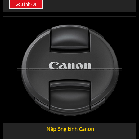
So sánh (
0
)
Nắp ống kính Canon