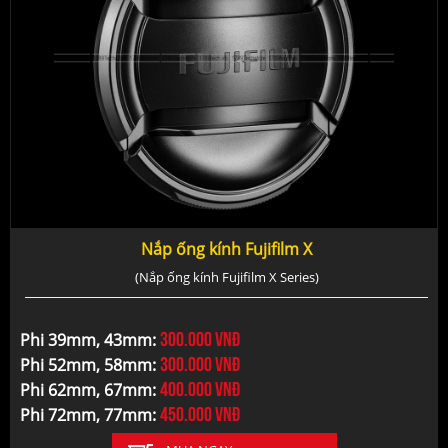
Nắp ống kính Fujifilm X
(Nắp ống kính Fujifilm X Series)
300.000
vnđ
Phi 39mm, 43mm:
300.000
vnđ
Phi 52mm, 58mm:
400.000
vnđ
Phi 62mm, 67mm:
450.000
vnđ
Phi 72mm, 77mm: