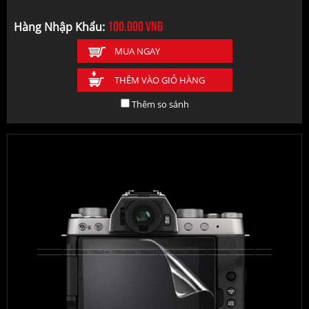
100.000
vnđ
Hàng Nhập Khẩu:
MUA NGAY
THÊM VÀO GIỎ HÀNG
Thêm so sánh