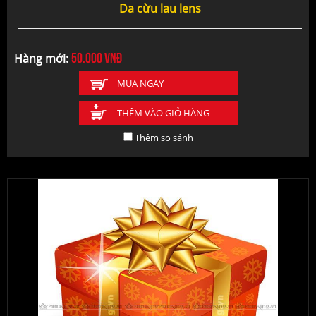
Da cừu lau lens
50.000
vnđ
Hàng mới:
MUA NGAY
THÊM VÀO GIỎ HÀNG
Thêm so sánh