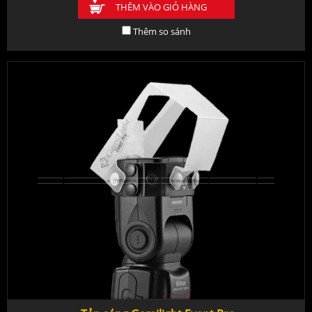
THÊM VÀO GIỎ HÀNG
Thêm so sánh