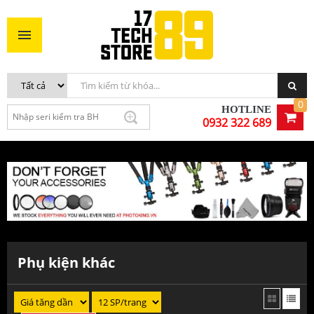
0
HOTLINE
0932 322 689
Phụ kiện khác