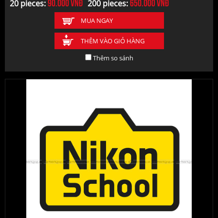
90.000
vnđ
650.000
vnđ
20 pieces:
200 pieces:
MUA NGAY
THÊM VÀO GIỎ HÀNG
Thêm so sánh