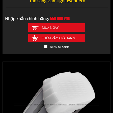
Tản sáng Gamilight Event Pro
550.000
vnđ
Nhập khẩu chính hãng:
MUA NGAY
THÊM VÀO GIỎ HÀNG
Thêm so sánh