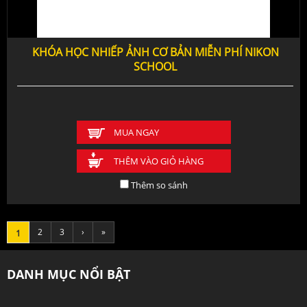
KHÓA HỌC NHIẾP ẢNH CƠ BẢN MIỄN PHÍ NIKON
SCHOOL
MUA NGAY
THÊM VÀO GIỎ HÀNG
Thêm so sánh
2
3
›
»
1
DANH MỤC NỔI BẬT