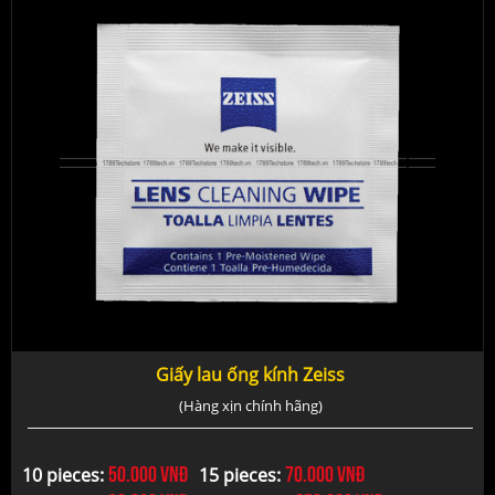
Giấy lau ống kính Zeiss
(Hàng xịn chính hãng)
50.000
vnđ
70.000
vnđ
10 pieces:
15 pieces: