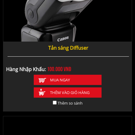
Tản sáng Diffuser
100.000
vnđ
Hàng Nhập Khẩu:
MUA NGAY
THÊM VÀO GIỎ HÀNG
Thêm so sánh