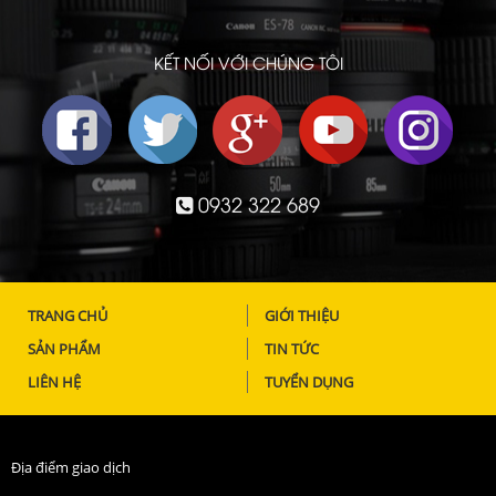
KẾT NỐI VỚI CHÚNG TÔI
0932 322 689
TRANG CHỦ
GIỚI THIỆU
SẢN PHẨM
TIN TỨC
LIÊN HỆ
TUYỂN DỤNG
Địa điểm giao dịch