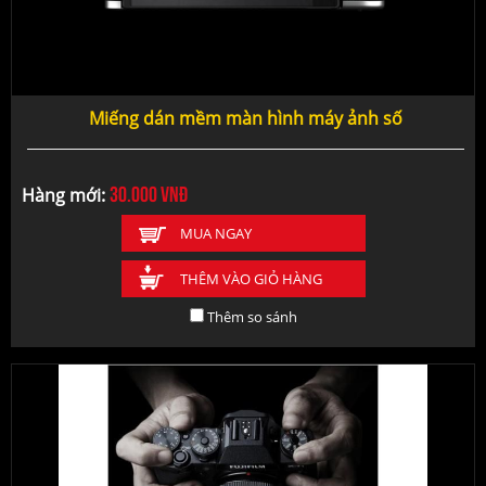
Miếng dán mềm màn hình máy ảnh số
30.000
vnđ
Hàng mới:
MUA NGAY
THÊM VÀO GIỎ HÀNG
Thêm so sánh