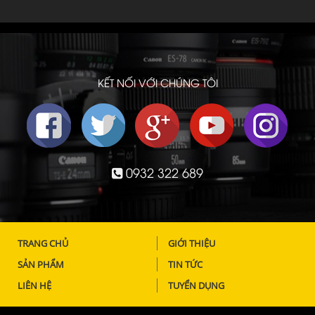
KẾT NỐI VỚI CHÚNG TÔI
0932 322 689
TRANG CHỦ
GIỚI THIỆU
SẢN PHẨM
TIN TỨC
LIÊN HỆ
TUYỂN DỤNG