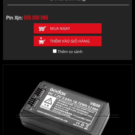
690.000
vnđ
Pin Xịn:
MUA NGAY
THÊM VÀO GIỎ HÀNG
Thêm so sánh