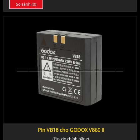
So sánh (
0
)
Pin VB18 cho GODOX V860 II
(Pin xịn chính hãng)