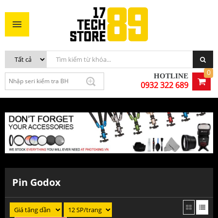
0
HOTLINE
0932 322 689
Pin Godox