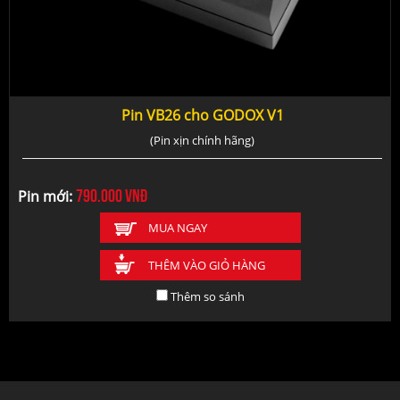
Pin VB26 cho GODOX V1
(Pin xịn chính hãng)
790.000
vnđ
Pin mới:
MUA NGAY
THÊM VÀO GIỎ HÀNG
Thêm so sánh