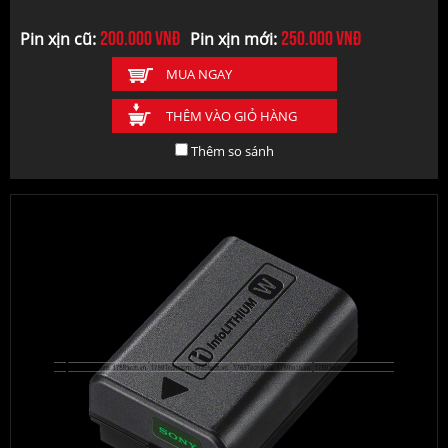
200.000
vnđ
250.000
vnđ
Pin xịn cũ:
Pin xịn mới:
MUA NGAY
THÊM VÀO GIỎ HÀNG
Thêm so sánh