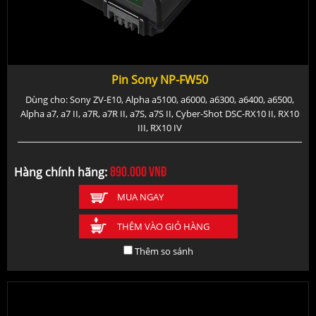
Pin Sony NP-FW50
Dùng cho: Sony ZV-E10, Alpha a5100, a6000, a6300, a6400, a6500,
Alpha a7, a7 II, a7R, a7R II, a7S, a7S II, Cyber-Shot DSC-RX10 II, RX10
III, RX10 IV
890.000
vnđ
Hàng chính hãng:
MUA NGAY
THÊM VÀO GIỎ HÀNG
Thêm so sánh