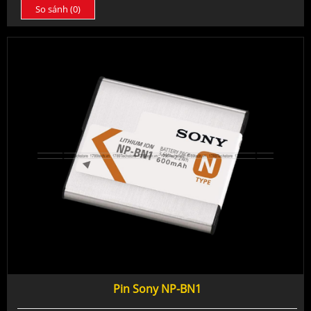
So sánh (
0
)
Pin Sony NP-BN1