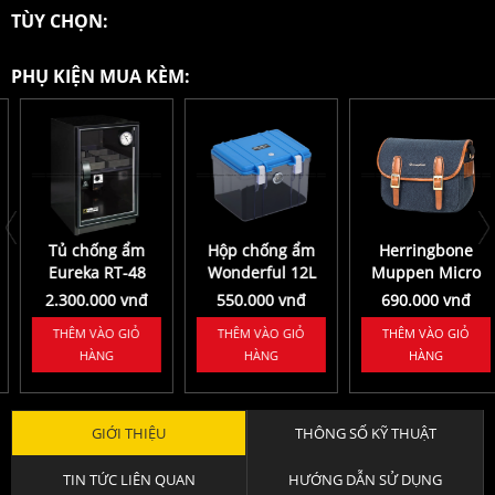
TÙY CHỌN:
PHỤ KIỆN MUA KÈM:
Tủ chống ẩm
Hộp chống ẩm
Herringbone
Eureka RT-48
Wonderful 12L
Muppen Micro
(40L)
2.300.000 vnđ
550.000 vnđ
690.000 vnđ
THÊM VÀO GIỎ
THÊM VÀO GIỎ
THÊM VÀO GIỎ
HÀNG
HÀNG
HÀNG
GIỚI THIỆU
THÔNG SỐ KỸ THUẬT
TIN TỨC LIÊN QUAN
HƯỚNG DẪN SỬ DỤNG