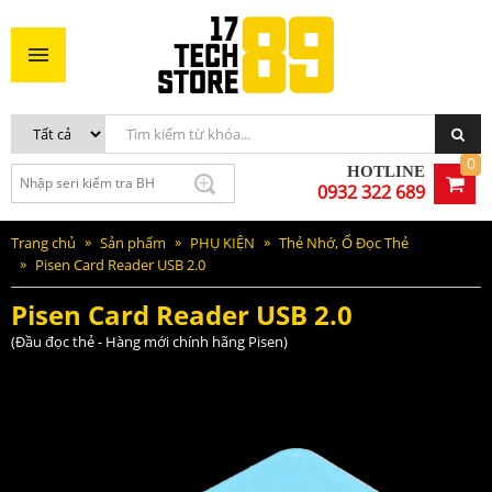
150.000VNĐ
Pisen Card Reader USB 2.0
MUA NGAY
0
HOTLINE
0932 322 689
Trang chủ
Sản phẩm
PHỤ KIỆN
Thẻ Nhớ, Ổ Đọc Thẻ
Pisen Card Reader USB 2.0
Pisen Card Reader USB 2.0
(Đầu đọc thẻ - Hàng mới chính hãng Pisen)