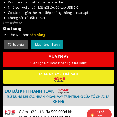
Đọc được hẩu hết tất cả các loại thẻ
Nhỏ gọn với chuẩn kết nối tốc độ cao USB 2.0
Có các khe gắn thẻ trực tiếp không thông qua adapter
Không cần cài đặt Driver
Xem thêm >>
Tương thích hoàn toàn với các hệ điều hành: Window, Mac
Kho hàng
- 6B Thợ Nhuộm:
Sẵn hàng
Mua hàng nhanh
MUA NGAY
Giao Tận Nơi Hoặc Nhận Tại Cửa Hàng
MUA NGAY - TRẢ SAU
ƯU ĐÃI KHI THANH TOÁN
(SỬ DỤNG KHI XÁC NHẬN KHOẢN VAY TRÊN TRANG CỦA TỔ CHỨC TÀI
CHÍNH)
Giảm 10% – tối đa 500.000đ khi
ƯU ĐÃI
HOT