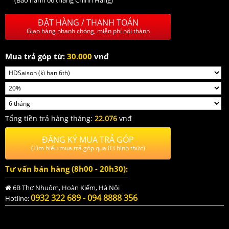
(Bảo hành 06 tháng Chính Hãng)
ĐẶT HÀNG / THANH TOÁN
Giao hàng nhanh chóng, miễn phí nội thành
Mua trả góp từ:
30.000
vnđ
Tổng tiền trả hàng tháng:
22.076
vnđ
ĐĂNG KÝ MUA TRẢ GÓP
(Tìm hiểu mua trả góp qua 03 hình thức)
Tư vấn bán hàng (8h00 - 20h30):
6B Thợ Nhuộm, Hoàn Kiếm, Hà Nội
0932 322 689 - 094 8888 356
Hotline: