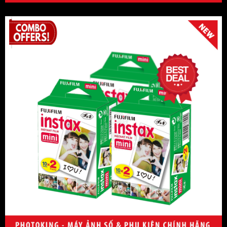
Deity
Saramonic
Cokin
Crumpler
Kingma
Andbon
Boya
Boya
Tamron
TTArtisan
Yunteng
Samsung