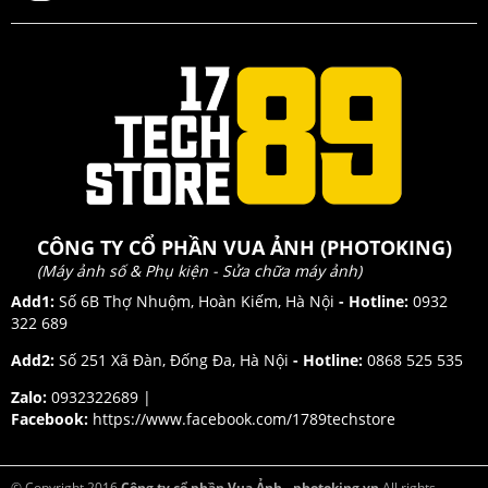
CÔNG TY CỔ PHẦN VUA ẢNH (PHOTOKING)
(Máy ảnh số & Phụ kiện - Sửa chữa máy ảnh)
Add1:
Số 6B Thợ Nhuộm, Hoàn Kiếm, Hà Nội
- Hotline:
0932
322 689
Add2:
Số 251 Xã Đàn, Đống Đa, Hà Nội
- Hotline:
0868 525 535
Zalo:
0932322689 |
Facebook:
https://www.facebook.com/1789techstore
© Copyright 2016
Công ty cổ phần Vua Ảnh - photoking.vn
All rights