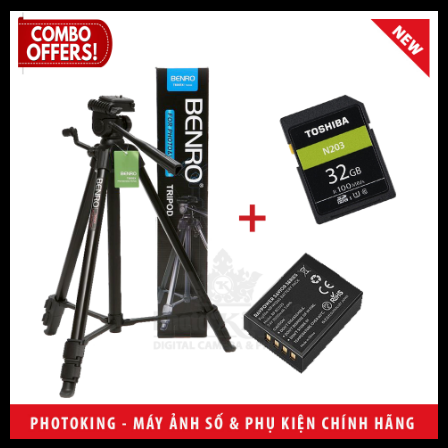
B + W
Kenko
Hoya
Marumi
Samyang/Rokinon
Meike
Youngno
Zhiyun
Benro
Eureka
Beike
Wasabi
Fotomate
Slik