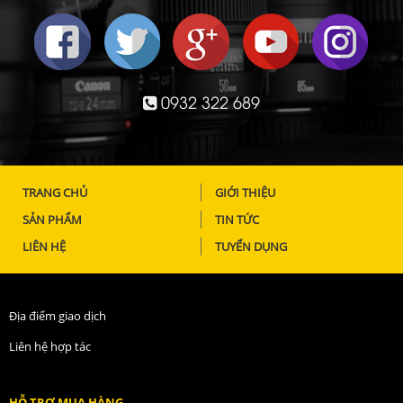
0932 322 689
TRANG CHỦ
GIỚI THIỆU
SẢN PHẨM
TIN TỨC
LIÊN HỆ
TUYỂN DỤNG
Địa điểm giao dịch
Liên hệ hợp tác
HỖ TRỢ MUA HÀNG