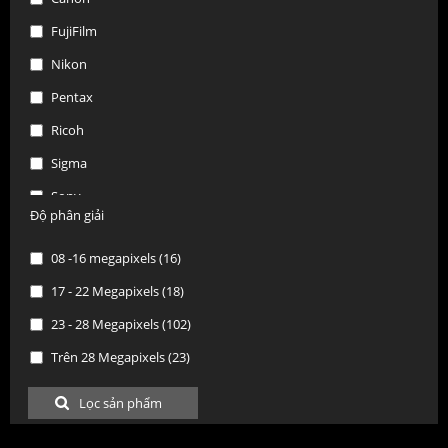
FujiFilm
Nikon
Pentax
Ricoh
Sigma
Sony
Độ phân giải
Tamron
08 -16 megapixels (16)
Tokina
17 - 22 Megapixels (18)
Olympus
23 - 28 Megapixels (102)
SanDisk
Trên 28 Megapixels (23)
Pisen
Shanny
Godox