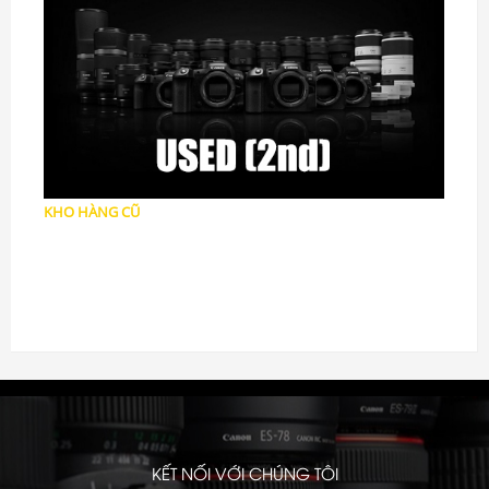
Chân máy Tripod
Nắp,Loa che Ống kính
Dây đeo, Handstrap
Điều khiển, Trigger
Grip, L-Plate, Handgrip
Mount, Converter, Adapter
Thiết bị chống ẩm
Phụ kiện khác
KHO HÀNG CŨ
Mic Thu Âm
Máy ảnh Cũ
Ống Kính cũ
Phụ kiện cũ
KẾT NỐI VỚI CHÚNG TÔI