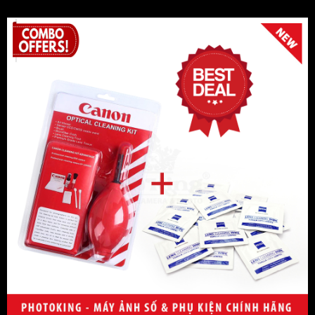
DJI
GoPro
Newmowa
Ravpower
Herringbone
Discover
7Artisans
Wacom
RAVpower
Vanguard
Tamrac
Laowa
JJC
Rode