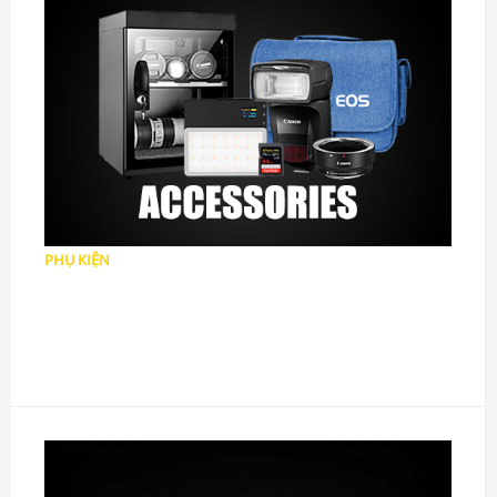
PHỤ KIỆN
Pin
Sạc Pin
Thẻ Nhớ, Ổ Đọc Thẻ
Túi, Balo, Vali
Bao da, Halfcase
Đèn Flash, Led
Kính lọc