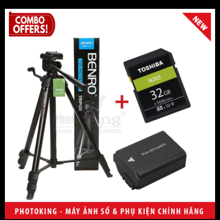
WEIFENG
Viltrox
Boya
Nissin
PhotoKing
Lowepro
Aerfeis
Velbon
Artisan & Artist
Peakdesign
MeFOTO
Manfrotto
Pentax