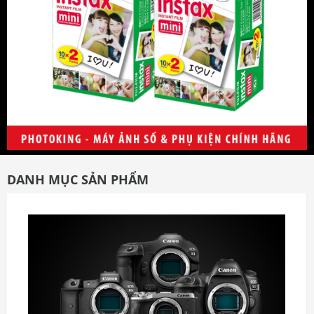
Boya
Tamron
TTArtisan
Yunteng
Samsung
DANH MỤC SẢN PHẨM