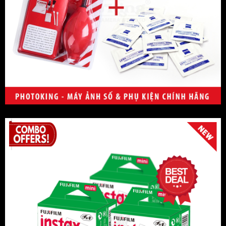
RAVpower
Vanguard
Tamrac
Laowa
JJC
Rode
Deity
Saramonic
Cokin
Crumpler
Kingma
Andbon
Boya