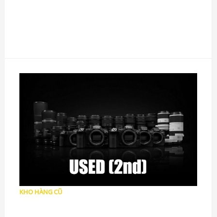
Pin
Sạc Pin
Thẻ Nhớ, Ổ Đọc Thẻ
Túi, Balo, Vali
Bao da, Halfcase
Đèn Flash, Led
Kính lọc
Chân máy Tripod
Nắp,Loa che Ống kính
Dây đeo, Handstrap
Điều khiển, Trigger
Grip, L-Plate, Handgrip
Mount, Converter, Adapter
Thiết bị chống ẩm
Phụ kiện khác
KHO HÀNG CŨ
Mic Thu Âm
Máy ảnh Cũ