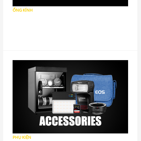
ỐNG KÍNH
Ống kính DSLR
Ống kính Mirrorless
Ống kính MF
PHỤ KIỆN