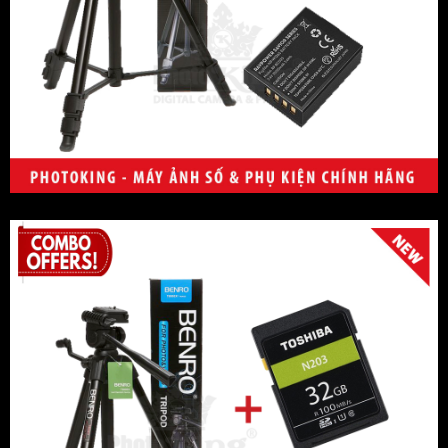
Benro
Eureka
Beike
Wasabi
Fotomate
Slik
WEIFENG
Viltrox
Boya
Nissin
PhotoKing
Lowepro
Aerfeis