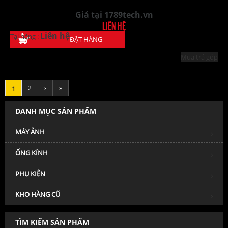
Giá tại 1789tech.vn
Liên hệ
Liên hệ
Tại hãng :
ĐẶT HÀNG
Mua trả góp
2
›
»
1
DANH MỤC SẢN PHẨM
MÁY ẢNH
ỐNG KÍNH
PHỤ KIỆN
KHO HÀNG CŨ
TÌM KIẾM SẢN PHẨM