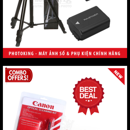
Velbon
Artisan & Artist
Peakdesign
MeFOTO
Manfrotto
Pentax
DJI
GoPro
Newmowa
Ravpower
Herringbone
Discover
7Artisans
Wacom