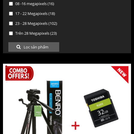
08 -16 megapixels (16)
Tokina
17 - 22 Megapixels (18)
Olympus
23 - 28 Megapixels (102)
SanDisk
Trên 28 Megapixels (23)
Pisen
Shanny
Godox
B + W
Kenko
Hoya
Marumi
Samyang/Rokinon
Meike
Youngno
Zhiyun