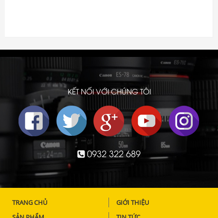
Ống Kính cũ
Phụ kiện cũ
KẾT NỐI VỚI CHÚNG TÔI
0932 322 689
TRANG CHỦ
GIỚI THIỆU
SẢN PHẨM
TIN TỨC