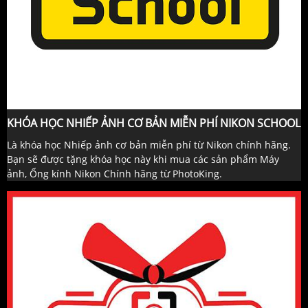
KHÓA HỌC NHIẾP ẢNH CƠ BẢN MIỄN PHÍ NIKON SCHOOL
Là khóa học Nhiếp ảnh cơ bản miễn phí từ Nikon chính hãng.
Bạn sẽ được tặng khóa học này khi mua các sản phẩm Máy
ảnh, Ống kính Nikon Chính hãng từ PhotoKing.