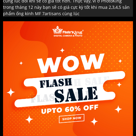
cùng lúc đôi khi sẽ có giá tốt hơn. Thực vậy, vì ở PhotoKing
trong tháng 12 này bạn sẽ có giá cực kỳ tốt khi mua 2,3,4,5 sản
phẩm ống kính MF 7artisans cùng lúc