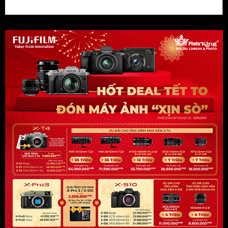
Khuyến mãi từ PhotoKing