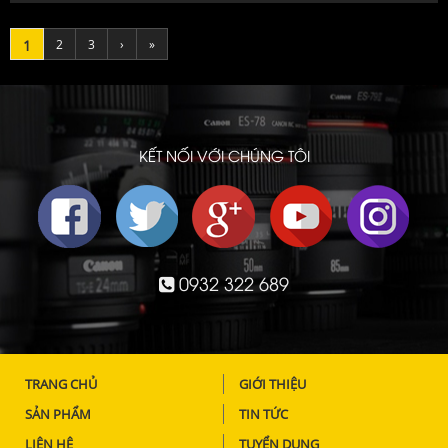
1
2
3
›
»
KẾT NỐI VỚI CHÚNG TÔI
0932 322 689
TRANG CHỦ
GIỚI THIỆU
SẢN PHẨM
TIN TỨC
LIÊN HỆ
TUYỂN DỤNG