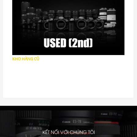
KHO HÀNG CŨ
Máy ảnh Cũ
Ống Kính cũ
Phụ kiện cũ
KẾT NỐI VỚI CHÚNG TÔI