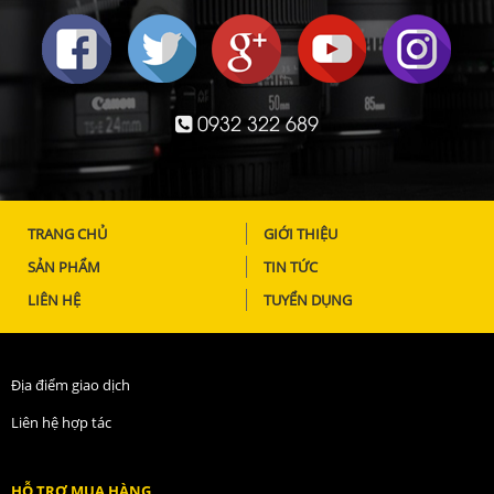
0932 322 689
TRANG CHỦ
GIỚI THIỆU
SẢN PHẨM
TIN TỨC
LIÊN HỆ
TUYỂN DỤNG
Địa điểm giao dịch
Liên hệ hợp tác
HỖ TRỢ MUA HÀNG