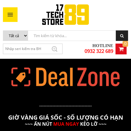
0
HOTLINE
0932 322 689
------------------------------------
GIỜ VÀNG GIÁ SỐC - SỐ LƯỢNG CÓ HẠN
~~~ ẤN NÚT
MUA NGAY
KẺO LỠ ~~~