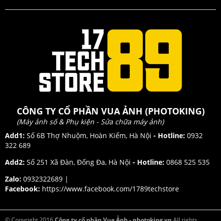
CÔNG TY CỔ PHẦN VUA ẢNH (PHOTOKING)
(Máy ảnh số & Phụ kiện - Sửa chữa máy ảnh)
Add1:
Số 6B Thợ Nhuộm, Hoàn Kiếm, Hà Nội
- Hotline:
0932
322 689
Add2:
Số 251 Xã Đàn, Đống Đa, Hà Nội
- Hotline:
0868 525 535
Zalo:
0932322689 |
Facebook:
https://www.facebook.com/1789techstore
© Copyright 2016
Công ty cổ phần Vua Ảnh - photoking.vn
All rights