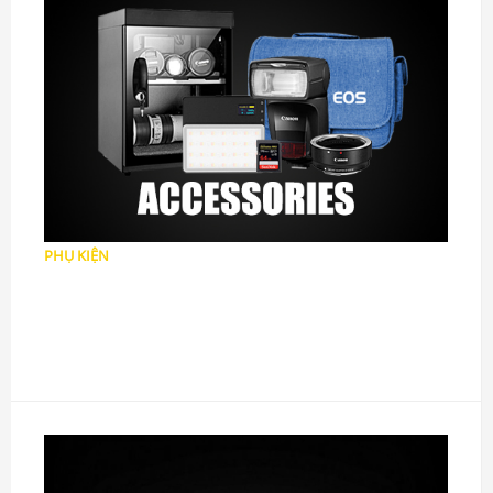
PHỤ KIỆN
Pin
Thẻ Nhớ, Ổ Đọc Thẻ
Kính lọc
Chân máy Tripod