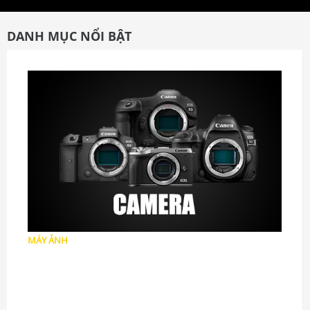
DANH MỤC NỔI BẬT
MÁY ẢNH
Máy ảnh DSLR
Máy ảnh Mirrorless